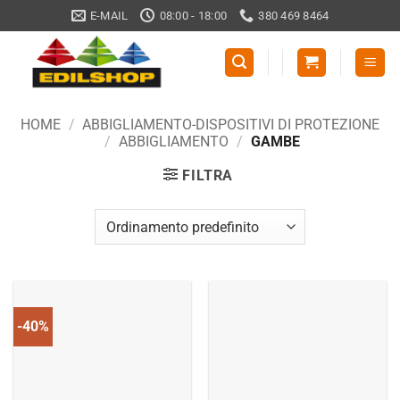
Salta
E-MAIL
08:00 - 18:00
380 469 8464
ai
contenuti
HOME
/
ABBIGLIAMENTO-DISPOSITIVI DI PROTEZIONE
/
ABBIGLIAMENTO
/
GAMBE
FILTRA
-40%