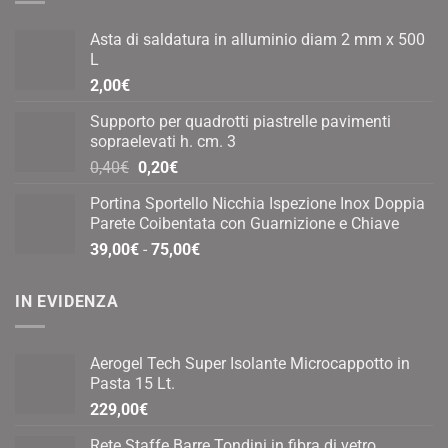
Asta di saldatura in alluminio diam 2 mm x 500
L
2,00
€
Supporto per quadrotti piastrelle pavimenti
sopraelevati h. cm. 3
Il
Il
0,40
€
0,20
€
prezzo
prezzo
Portina Sportello Nicchia Ispezione Inox Doppia
originale
attuale
Parete Coibentata con Guarnizione e Chiave
era:
è:
Fascia
39,00
€
-
75,00
€
0,40€.
0,20€.
di
prezzo:
IN EVIDENZA
da
39,00€
a
Aerogel Tech Super Isolante Microcappotto in
75,00€
Pasta 15 Lt.
229,00
€
Rete Staffe Barre Tondini in fibra di vetro