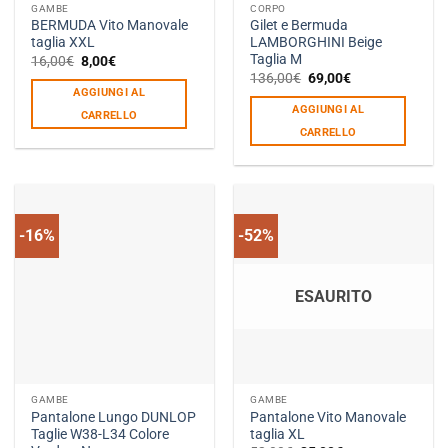
GAMBE
CORPO
BERMUDA Vito Manovale
Gilet e Bermuda
taglia XXL
LAMBORGHINI Beige
Taglia M
Il
Il
16,00
€
8,00
€
prezzo
prezzo
Il
Il
136,00
€
69,00
€
originale
attuale
prezzo
prezzo
AGGIUNGI AL
era:
è:
originale
attuale
AGGIUNGI AL
16,00€.
8,00€.
era:
è:
CARRELLO
136,00€.
69,00€.
CARRELLO
-16%
-52%
ESAURITO
GAMBE
GAMBE
Pantalone Lungo DUNLOP
Pantalone Vito Manovale
Taglie W38-L34 Colore
taglia XL