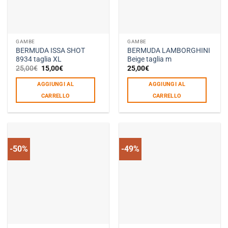
GAMBE
GAMBE
BERMUDA ISSA SHOT
BERMUDA LAMBORGHINI
8934 taglia XL
Beige taglia m
Il
Il
25,00
€
15,00
€
25,00
€
prezzo
prezzo
originale
attuale
AGGIUNGI AL
AGGIUNGI AL
era:
è:
25,00€.
15,00€.
CARRELLO
CARRELLO
-50%
-49%