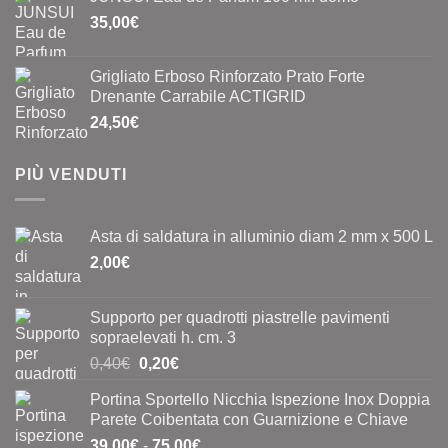
35,00
€
Grigliato Erboso Rinforzato Prato Forte
Drenante Carrabile ACTIGRID
24,50
€
PIÙ VENDUTI
Asta di saldatura in alluminio diam 2 mm x 500 L
2,00
€
Supporto per quadrotti piastrelle pavimenti
sopraelevati h. cm. 3
Il
Il
0,40
€
0,20
€
prezzo
prezzo
Portina Sportello Nicchia Ispezione Inox Doppia
originale
attuale
Parete Coibentata con Guarnizione e Chiave
era:
è:
Fascia
39,00
€
-
75,00
€
0,40€.
0,20€.