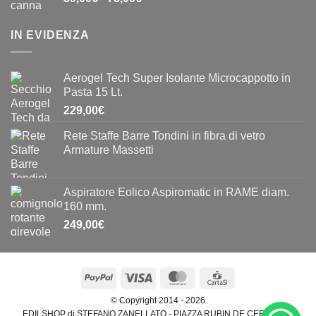
di
prezzo:
IN EVIDENZA
da
39,00€
a
Aerogel Tech Super Isolante Microcappotto in
75,00€
Pasta 15 Lt.
229,00
€
Rete Staffe Barre Tondini in fibra di vetro
Armature Massetti
Aspiratore Eolico Aspiromatic in RAME diam.
160 mm.
249,00
€
PayPal
Visa
MasterCard
CartaSi
© Copyright 2014 - 2026
EDILSHOP di STEFANO ZANELLATO - PIAZZA RUBIN DE CERVIN, 15