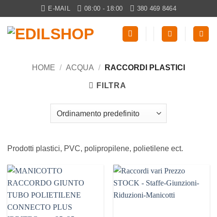
Salta
E-MAIL
08:00 - 18:00
380 469 8464
ai
contenuti
HOME
/
ACQUA
/
RACCORDI PLASTICI
FILTRA
Prodotti plastici, PVC, polipropilene, polietilene ect.