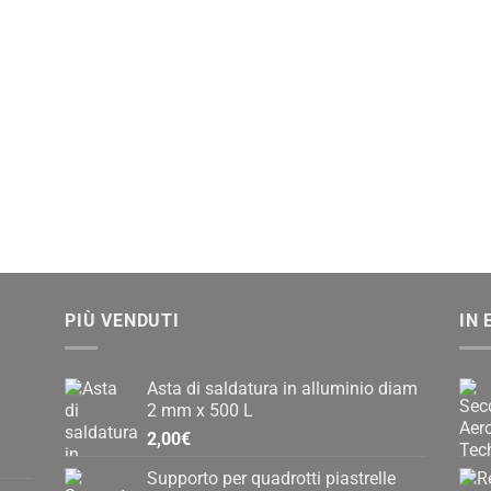
PIÙ VENDUTI
IN 
Asta di saldatura in alluminio diam
2 mm x 500 L
2,00
€
Supporto per quadrotti piastrelle