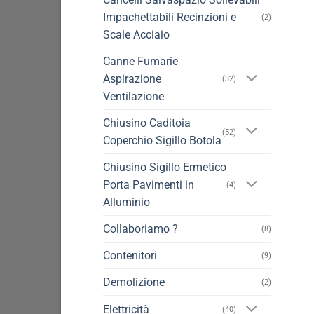
Impachettabili Recinzioni e
(2)
Scale Acciaio
Canne Fumarie
Aspirazione
(32)
Ventilazione
Chiusino Caditoia
(52)
Coperchio Sigillo Botola
Chiusino Sigillo Ermetico
Porta Pavimenti in
(4)
Alluminio
Collaboriamo ?
(8)
Contenitori
(9)
Demolizione
(2)
Elettricità
(40)