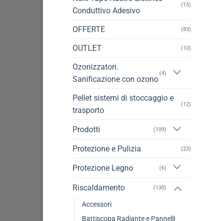
(15)
Conduttivo Adesivo
OFFERTE
(83)
OUTLET
(10)
Ozonizzatori.
(4)
Sanificazione con ozono
Pellet sistemi di stoccaggio e
(12)
trasporto
Prodotti
(109)
Protezione e Pulizia
(23)
Protezione Legno
(6)
Riscaldamento
(130)
Accessori
Battiscopa Radiante e Pannelli