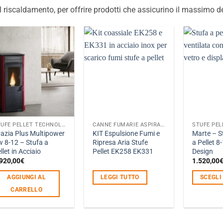
il riscaldamento, per offrire prodotti che assicurino il massimo d
STUFE PELLET TECHNOLOGIES PURO GREEN
CANNE FUMARIE ASPIRAZIONE VENTILAZIONE
azia Plus Multipower
KIT Espulsione Fumi e
Marte – S
 8-12 – Stufa a
Ripresa Aria Stufe
a Pellet 8
llet in Acciaio
Pellet EK258 EK331
Design
920,00
€
1.520,00
AGGIUNGI AL
LEGGI TUTTO
SCEGLI
CARRELLO
Questo
prodotto