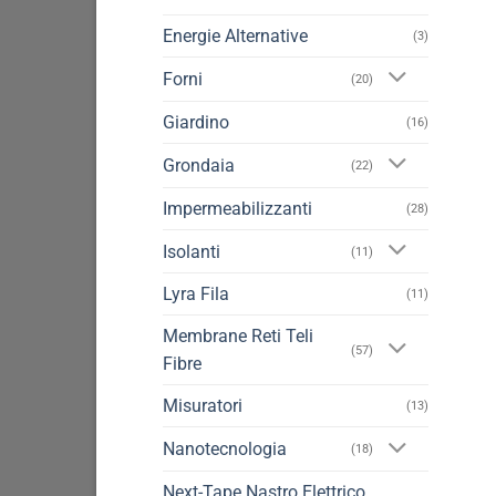
Energie Alternative
(3)
Forni
(20)
Giardino
(16)
Grondaia
(22)
Impermeabilizzanti
(28)
Isolanti
(11)
Lyra Fila
(11)
Membrane Reti Teli
(57)
Fibre
Misuratori
(13)
Nanotecnologia
(18)
Next-Tape Nastro Elettrico