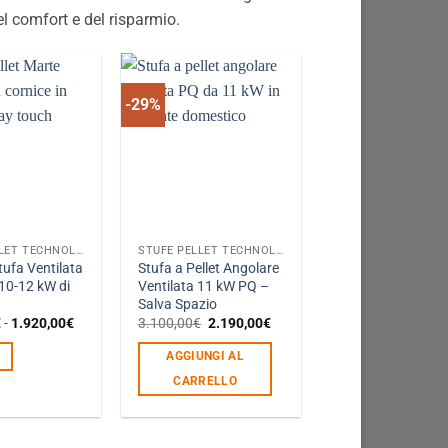
el comfort e del risparmio.
-29%
STUFE PELLET TECHNOLOGIES PURO GREEN
STUFE PELLET TECHNOLOGIES PURO GREEN
tufa Ventilata
Stufa a Pellet Angolare
-10-12 kW di
Ventilata 11 kW PQ –
Salva Spazio
Fascia
Il
Il
€
-
1.920,00
€
3.100,00
€
2.190,00
€
di
prezzo
prezzo
prezzo:
originale
attuale
AGGIUNGI AL
da
era:
è:
1.520,00€
3.100,00€.
2.190,00€.
CARRELLO
a
1.920,00€