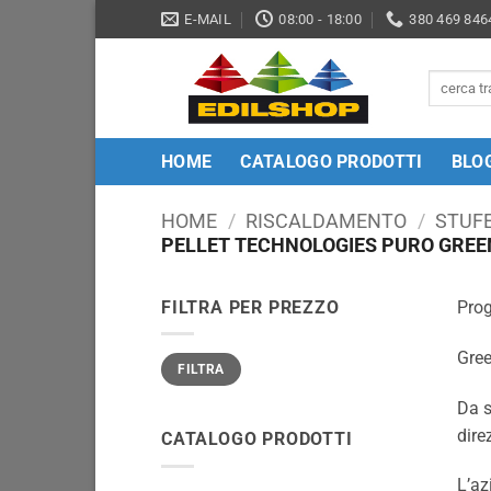
Salta
E-MAIL
08:00 - 18:00
380 469 846
ai
contenuti
Cerca:
HOME
CATALOGO PRODOTTI
BLO
HOME
/
RISCALDAMENTO
/
STUFE
PELLET TECHNOLOGIES PURO GREE
FILTRA PER PREZZO
Prog
Gree
Prezzo
Prezzo
FILTRA
Min
Max
Da s
dire
CATALOGO PRODOTTI
L’az