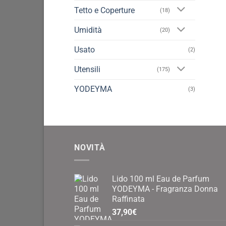
Tetto e Coperture
(18)
Umidità
(20)
Usato
(2)
Utensili
(175)
YODEYMA
(3)
NOVITÀ
Lido 100 ml Eau de Parfum
YODEYMA - Fragranza Donna
Raffinata
37,90
€