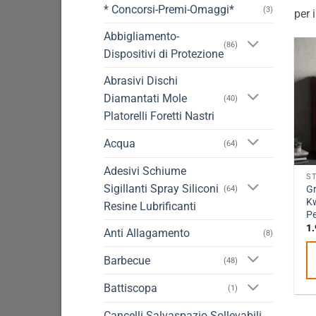
* Concorsi-Premi-Omaggi*
(3)
per 
Abbigliamento-
(86)
Dispositivi di Protezione
Abrasivi Dischi
Diamantati Mole
(40)
Platorelli Foretti Nastri
Acqua
(64)
Adesivi Schiume
Sigillanti Spray Siliconi
Gr
(64)
Kw
Resine Lubrificanti
Pe
1.
Anti Allagamento
(8)
Barbecue
(48)
Battiscopa
(1)
Cancelli Salvaspazio Sollevabili