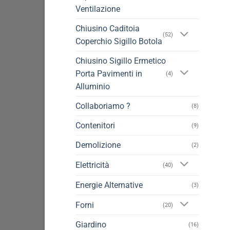
Ventilazione
Chiusino Caditoia
(52)
Coperchio Sigillo Botola
Chiusino Sigillo Ermetico
Porta Pavimenti in
(4)
Alluminio
Collaboriamo ?
(8)
Contenitori
(9)
Demolizione
(2)
Elettricità
(40)
Energie Alternative
(3)
Forni
(20)
Giardino
(16)