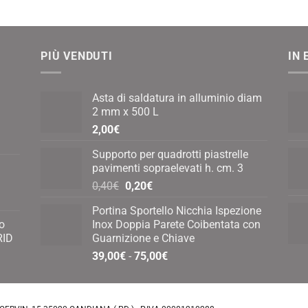
PIÙ VENDUTI
IN 
Asta di saldatura in alluminio diam
2 mm x 500 L
2,00
€
Supporto per quadrotti piastrelle
pavimenti sopraelevati h. cm. 3
Il
Il
0,40
€
0,20
€
prezzo
prezzo
Portina Sportello Nicchia Ispezione
originale
attuale
o
Inox Doppia Parete Coibentata con
era:
è:
RID
Guarnizione e Chiave
0,40€.
0,20€.
Fascia
39,00
€
-
75,00
€
di
prezzo:
da