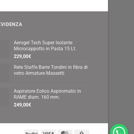
EVIDENZA
Aerogel Tech Super Isolante
Microcappotto in Pasta 15 Lt.
229,00
€
Rete Staffe Barre Tondini in fibra di
vetro Armature Massetti
Aspiratore Eolico Aspiromatic in
RAME diam. 160 mm.
249,00
€
PayPal
Visa
MasterCard
CartaSi