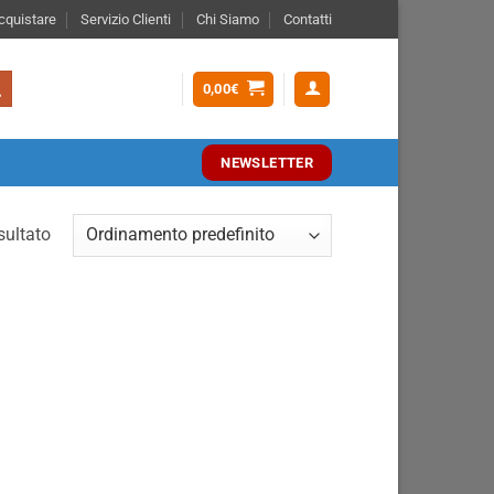
quistare
Servizio Clienti
Chi Siamo
Contatti
0,00
€
NEWSLETTER
sultato