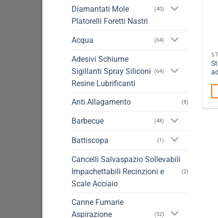
Diamantati Mole
(40)
Platorelli Foretti Nastri
Acqua
(64)
Adesivi Schiume
St
Sigillanti Spray Siliconi
ad
(64)
Resine Lubrificanti
Anti Allagamento
(8)
Barbecue
(48)
Battiscopa
(1)
Cancelli Salvaspazio Sollevabili
Impachettabili Recinzioni e
(2)
Scale Acciaio
Canne Fumarie
Aspirazione
(32)