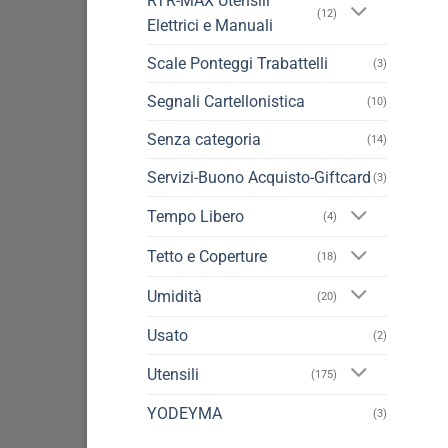
RTR-MAX Utensili
(12)
Elettrici e Manuali
Scale Ponteggi Trabattelli
(3)
Segnali Cartellonistica
(10)
Senza categoria
(14)
Servizi-Buono Acquisto-Giftcard
(3)
Tempo Libero
(4)
Tetto e Coperture
(18)
Umidità
(20)
Usato
(2)
Utensili
(175)
YODEYMA
(3)