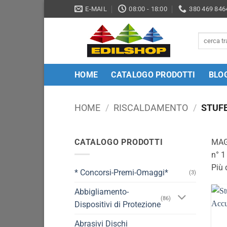
Salta
E-MAIL
08:00 - 18:00
380 469 846
ai
contenuti
Cerca:
HOME
CATALOGO PRODOTTI
BLO
HOME
/
RISCALDAMENTO
/
STUFE
CATALOGO PRODOTTI
MAG
n° 1
Più 
* Concorsi-Premi-Omaggi*
(3)
Abbigliamento-
(86)
Dispositivi di Protezione
Abrasivi Dischi