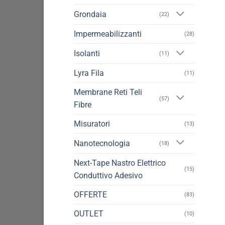
Grondaia
(22)
Impermeabilizzanti
(28)
Isolanti
(11)
Lyra Fila
(11)
Membrane Reti Teli
(57)
Fibre
Misuratori
(13)
Nanotecnologia
(18)
Next-Tape Nastro Elettrico
(15)
Conduttivo Adesivo
OFFERTE
(83)
OUTLET
(10)