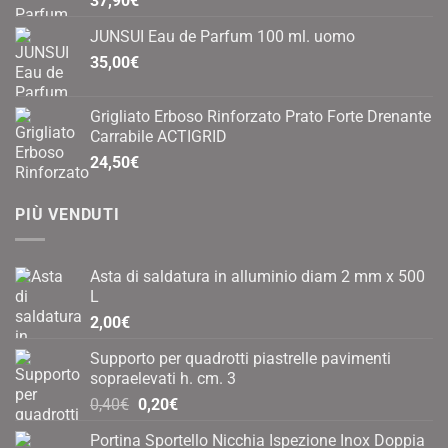
37,90
€
nella
pagina
JUNSUI Eau de Parfum 100 ml. uomo
del
35,00
€
prodotto
Grigliato Erboso Rinforzato Prato Forte Drenante
Carrabile ACTIGRID
24,50
€
PIÙ VENDUTI
Asta di saldatura in alluminio diam 2 mm x 500
L
2,00
€
Supporto per quadrotti piastrelle pavimenti
sopraelevati h. cm. 3
Il
Il
0,40
€
0,20
€
prezzo
prezzo
Portina Sportello Nicchia Ispezione Inox Doppia
originale
attuale