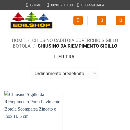
Salta
E-MAIL
08:00 - 18:00
380 469 8464
ai
contenuti
HOME
/
CHIUSINO CADITOIA COPERCHIO SIGILLO
BOTOLA
/
CHIUSINO DA RIEMPIMENTO SIGILLO
FILTRA