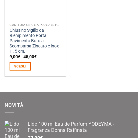
CADITOIA GRIGLIA PLUVIALE POZZETTO
Chiusino Sigillo da
Riempimento Porta
Pavimento Botola
Scomparsa Zincato e inox
H. 5 cm.
Fascia
9,00
€
-
45,00
€
di
prezzo:
SCEGLI
da
9,00€
Questo
a
prodotto
45,00€
ha
più
varianti.
NOVITÀ
Le
opzioni
possono
Lido 100 ml Eau de Parfum YODEYMA -
essere
Fragranza Donna Raffinata
scelte