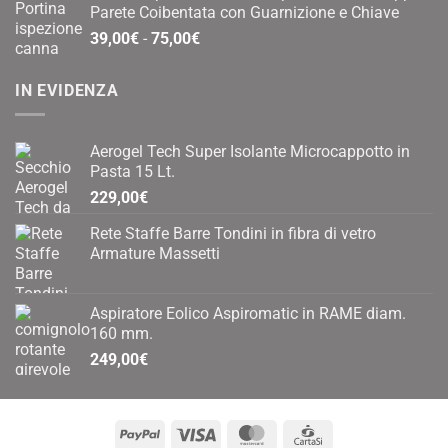
Parete Coibentata con Guarnizione e Chiave
era:
è:
Fascia
39,00
€
-
75,00
€
0,40€.
0,20€.
di
prezzo:
IN EVIDENZA
da
39,00€
a
Aerogel Tech Super Isolante Microcappotto in
75,00€
Pasta 15 Lt.
229,00
€
Rete Staffe Barre Tondini in fibra di vetro
Armature Massetti
Aspiratore Eolico Aspiromatic in RAME diam.
160 mm.
249,00
€
PayPal
Visa
MasterCard
CartaSi