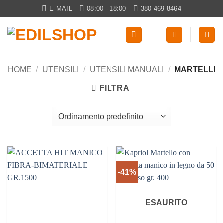
Salta
E-MAIL
08:00 - 18:00
380 469 8464
ai
contenuti
HOME
/
UTENSILI
/
UTENSILI MANUALI
/
MARTELLI
FILTRA
-41%
ESAURITO