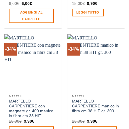
Il
Il
Il
Il
8,00
€
6,00
€
15,00
€
9,90
€
prezzo
prezzo
prezzo
prezzo
originale
attuale
originale
attuale
AGGIUNGI AL
LEGGI TUTTO
era:
è:
era:
è:
8,00€.
6,00€.
15,00€.
9,90€.
CARRELLO
-34%
-34%
MARTELLI
MARTELLI
MARTELLO
MARTELLO
CARPENTIERE con
CARPENTIERE manico in
magnete gr. 400 manico
fibra cm 38 HIT gr. 300
in fibra cm 38 HIT
Il
Il
Il
Il
15,00
€
9,90
€
15,00
€
9,90
€
prezzo
prezzo
prezzo
prezzo
originale
attuale
originale
attuale