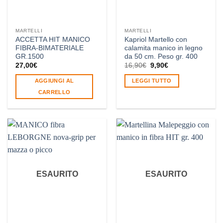
MARTELLI
MARTELLI
ACCETTA HIT MANICO
Kapriol Martello con
FIBRA-BIMATERIALE
calamita manico in legno
GR.1500
da 50 cm. Peso gr. 400
Il
Il
27,00
€
16,90
€
9,90
€
prezzo
prezzo
originale
attuale
AGGIUNGI AL
LEGGI TUTTO
era:
è:
16,90€.
9,90€.
CARRELLO
ESAURITO
ESAURITO