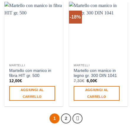
-18%
MARTELLI
MARTELLI
Martello con manico in
Martello con manico in
fibra HIT gr. 500
legno gr. 300 DIN 1041
Il
Il
12,00
€
7,30
€
6,00
€
prezzo
prezzo
originale
attuale
AGGIUNGI AL
AGGIUNGI AL
era:
è:
7,30€.
6,00€.
CARRELLO
CARRELLO
1
2