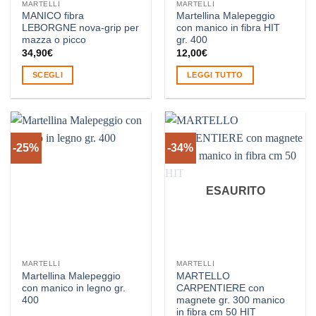
MARTELLI
MARTELLI
MANICO fibra
Martellina Malepeggio
LEBORGNE nova-grip per
con manico in fibra HIT
mazza o picco
gr. 400
34,90
€
12,00
€
SCEGLI
LEGGI TUTTO
Questo
prodotto
ha
più
-25%
-34%
varianti.
Le
opzioni
ESAURITO
possono
essere
scelte
nella
pagina
MARTELLI
MARTELLI
del
Martellina Malepeggio
MARTELLO
prodotto
con manico in legno gr.
CARPENTIERE con
400
magnete gr. 300 manico
in fibra cm 50 HIT