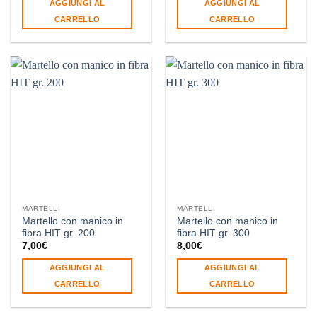
AGGIUNGI AL
AGGIUNGI AL
era:
è:
era:
è:
15,00€.
9,90€.
15,00€.
9,90€.
CARRELLO
CARRELLO
MARTELLI
MARTELLI
Martello con manico in
Martello con manico in
fibra HIT gr. 200
fibra HIT gr. 300
7,00
€
8,00
€
AGGIUNGI AL
AGGIUNGI AL
CARRELLO
CARRELLO