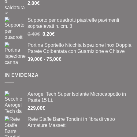
2,00
€
Supporto per quadrotti piastrelle pavimenti
sopraelevati h. cm. 3
Il
Il
0,40
€
0,20
€
prezzo
prezzo
Portina Sportello Nicchia Ispezione Inox Doppia
originale
attuale
Parete Coibentata con Guarnizione e Chiave
era:
è:
Fascia
39,00
€
-
75,00
€
0,40€.
0,20€.
di
prezzo:
IN EVIDENZA
da
39,00€
a
Aerogel Tech Super Isolante Microcappotto in
75,00€
Pasta 15 Lt.
229,00
€
Rete Staffe Barre Tondini in fibra di vetro
Armature Massetti