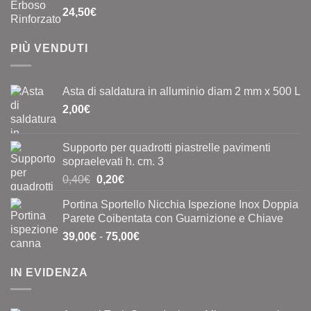
24,50
€
PIÙ VENDUTI
Asta di saldatura in alluminio diam 2 mm x 500 L
2,00
€
Supporto per quadrotti piastrelle pavimenti
sopraelevati h. cm. 3
Il
Il
0,40
€
0,20
€
prezzo
prezzo
Portina Sportello Nicchia Ispezione Inox Doppia
originale
attuale
Parete Coibentata con Guarnizione e Chiave
era:
è:
Fascia
39,00
€
-
75,00
€
0,40€.
0,20€.
di
prezzo:
IN EVIDENZA
da
39,00€
a