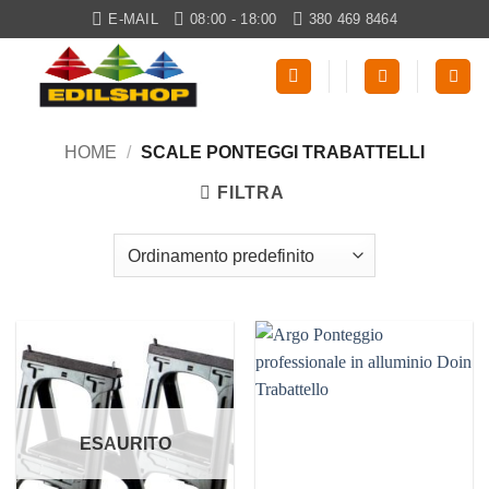
Salta
E-MAIL
08:00 - 18:00
380 469 8464
ai
contenuti
HOME
/
SCALE PONTEGGI TRABATTELLI
FILTRA
ESAURITO