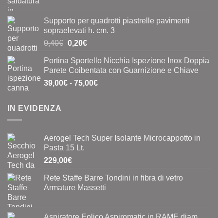
Supporto per quadrotti piastrelle pavimenti
sopraelevati h. cm. 3
Il
Il
0,40
€
0,20
€
prezzo
prezzo
Portina Sportello Nicchia Ispezione Inox Doppia
originale
attuale
Parete Coibentata con Guarnizione e Chiave
era:
è:
Fascia
39,00
€
-
75,00
€
0,40€.
0,20€.
di
prezzo:
IN EVIDENZA
da
39,00€
a
Aerogel Tech Super Isolante Microcappotto in
75,00€
Pasta 15 Lt.
229,00
€
Rete Staffe Barre Tondini in fibra di vetro
Armature Massetti
Aspiratore Eolico Aspiromatic in RAME diam.