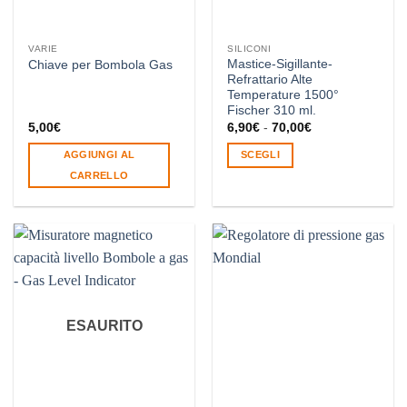
VARIE
SILICONI
Mastice-Sigillante-
Chiave per Bombola Gas
Refrattario Alte
Temperature 1500°
Fischer 310 ml.
Fascia
5,00
€
6,90
€
-
70,00
€
di
prezzo:
AGGIUNGI AL
SCEGLI
da
6,90€
CARRELLO
a
Questo
70,00€
prodotto
ha
più
varianti.
Le
opzioni
ESAURITO
possono
essere
scelte
nella
pagina