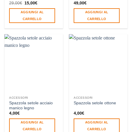
Il
Il
29,00
€
15,00
€
49,00
€
prezzo
prezzo
originale
attuale
AGGIUNGI AL
AGGIUNGI AL
era:
è:
29,00€.
15,00€.
CARRELLO
CARRELLO
ACCESSORI
ACCESSORI
Spazzola setole acciaio
Spazzola setole ottone
manico legno
4,00
€
4,00
€
AGGIUNGI AL
AGGIUNGI AL
CARRELLO
CARRELLO