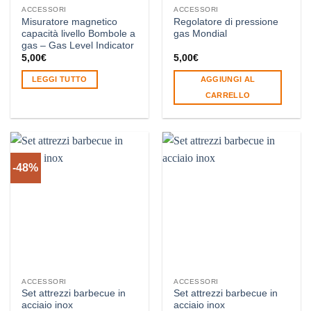
ACCESSORI
ACCESSORI
del
Misuratore magnetico
Regolatore di pressione
prodotto
capacità livello Bombole a
gas Mondial
gas – Gas Level Indicator
5,00
€
5,00
€
LEGGI TUTTO
AGGIUNGI AL
CARRELLO
-48%
ACCESSORI
ACCESSORI
Set attrezzi barbecue in
Set attrezzi barbecue in
acciaio inox
acciaio inox