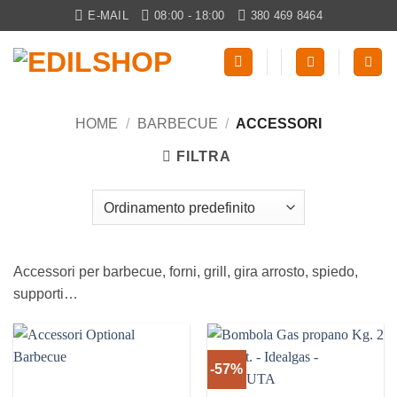
Salta
E-MAIL
08:00 - 18:00
380 469 8464
ai
contenuti
HOME
/
BARBECUE
/
ACCESSORI
FILTRA
Accessori per barbecue, forni, grill, gira arrosto, spiedo,
supporti…
-57%