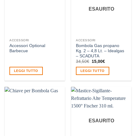
ESAURITO
ACCESSORI
ACCESSORI
Accessori Optional
Bombola Gas propano
Barbecue
Kg. 2 – 4,8 Lt. – Idealgas
– SCADUTA
Il
Il
34,50
€
15,00
€
prezzo
prezzo
originale
attuale
LEGGI TUTTO
LEGGI TUTTO
era:
è:
34,50€.
15,00€.
ESAURITO