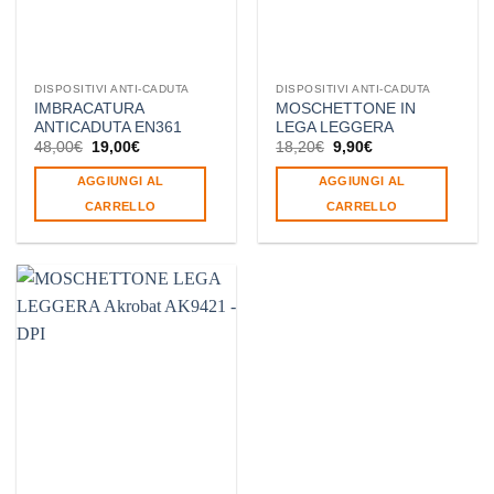
DISPOSITIVI ANTI-CADUTA
DISPOSITIVI ANTI-CADUTA
IMBRACATURA
MOSCHETTONE IN
ANTICADUTA EN361
LEGA LEGGERA
Il
Il
Il
Il
48,00
€
19,00
€
18,20
€
9,90
€
prezzo
prezzo
prezzo
prezzo
originale
attuale
originale
attuale
AGGIUNGI AL
AGGIUNGI AL
era:
è:
era:
è:
48,00€.
19,00€.
18,20€.
9,90€.
CARRELLO
CARRELLO