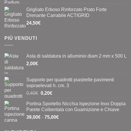
Grigliato Erboso Rinforzato Prato Forte
Drenante Carrabile ACTIGRID
24,50
€
PIÙ VENDUTI
Asta di saldatura in alluminio diam 2 mm x 500 L
2,00
€
Supporto per quadrotti piastrelle pavimenti
sopraelevati h. cm. 3
Il
Il
0,40
€
0,20
€
prezzo
prezzo
Portina Sportello Nicchia Ispezione Inox Doppia
originale
attuale
Parete Coibentata con Guarnizione e Chiave
era:
è:
Fascia
39,00
€
-
75,00
€
0,40€.
0,20€.
di
prezzo: