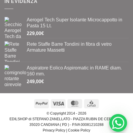
IN EVIDENZA
da
39,00€
a
Aerogel Tech Super Isolante Microcappotto in
75,00€
Pasta 15 Lt.
229,00
€
Rete Staffe Barre Tondini in fibra di vetro
Armature Massetti
Aspiratore Eolico Aspiromatic in RAME diam.
160 mm.
249,00
€
PayPal
Visa
MasterCard
CartaSi
© Copyright 2014 - 2026
EDILSHOP di STEFANO ZANELLATO - PIAZZA RUBIN DE CERVIN, 15
35020 CANDIANA ( PD ) - P.IVA 00081210288
Privacy Policy
|
Cookie Policy