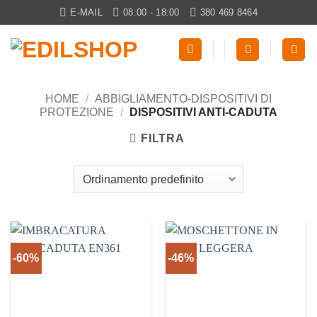
Salta
E-MAIL
08:00 - 18:00
380 469 8464
ai
contenuti
HOME
/
ABBIGLIAMENTO-DISPOSITIVI DI
PROTEZIONE
/
DISPOSITIVI ANTI-CADUTA
FILTRA
-60%
-46%