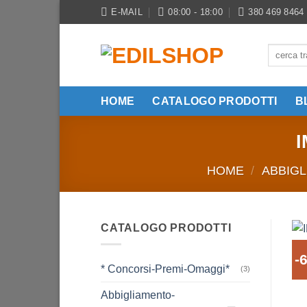
Salta
E-MAIL
08:00 - 18:00
380 469 8464
ai
contenuti
Cerca:
HOME
CATALOGO PRODOTTI
B
HOME
/
ABBIGL
CATALOGO PRODOTTI
-
* Concorsi-Premi-Omaggi*
(3)
Abbigliamento-