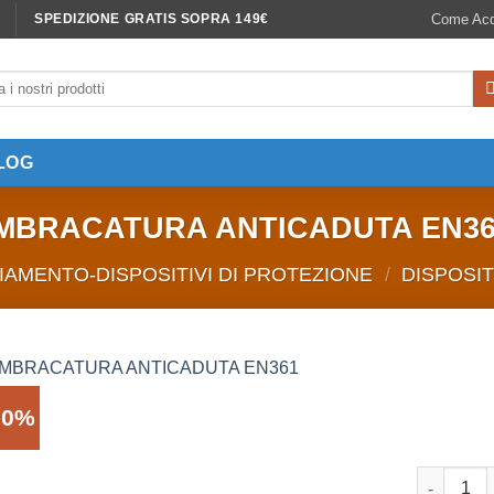
Come Acq
SPEDIZIONE GRATIS SOPRA 149€
LOG
IMBRACATURA ANTICADUTA EN36
IAMENTO-DISPOSITIVI DI PROTEZIONE
/
DISPOSIT
60%
IMBRACAT