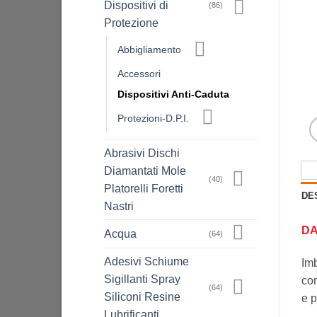
Dispositivi di
(86)
Protezione
Abbigliamento
Accessori
Dispositivi Anti-Caduta
Protezioni-D.P.I.
Abrasivi Dischi
Diamantati Mole
(40)
Platorelli Foretti
DE
Nastri
DA
Acqua
(64)
Adesivi Schiume
Im
Sigillanti Spray
con
(64)
Siliconi Resine
e p
Lubrificanti