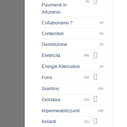
(4)
Pavimenti in
Alluminio
Collaboriamo ?
(8)
Contenitori
(9)
Demolizione
(2)
Elettricità
(40)
Energie Alternative
(3)
Forni
(20)
Giardino
(16)
Grondaia
(22)
Impermeabilizzanti
(28)
Isolanti
(11)