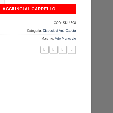
48,00€.
19,00€.
AGGIUNGI AL CARRELLO
COD:
SKU 508
Categoria:
Dispositivi Anti-Caduta
Marchio:
Vito Manovale