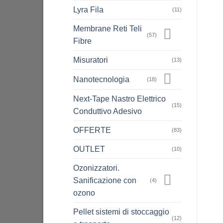
Lyra Fila
(11)
Membrane Reti Teli
(57)
Fibre
Misuratori
(13)
Nanotecnologia
(18)
Next-Tape Nastro Elettrico
(15)
Conduttivo Adesivo
OFFERTE
(83)
OUTLET
(10)
Ozonizzatori.
Sanificazione con
(4)
ozono
Pellet sistemi di stoccaggio
(12)