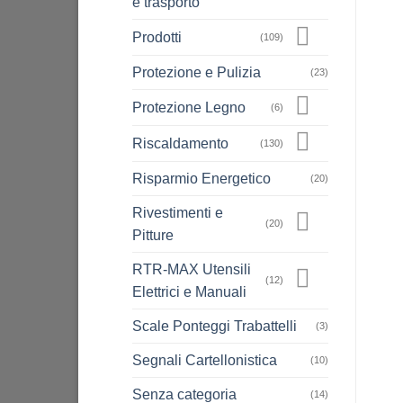
e trasporto
Prodotti
(109)
Protezione e Pulizia
(23)
Protezione Legno
(6)
Riscaldamento
(130)
Risparmio Energetico
(20)
Rivestimenti e
(20)
Pitture
RTR-MAX Utensili
(12)
Elettrici e Manuali
Scale Ponteggi Trabattelli
(3)
Segnali Cartellonistica
(10)
Senza categoria
(14)