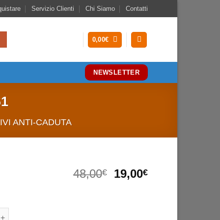
uistare
Servizio Clienti
Chi Siamo
Contatti
0,00
€
NEWSLETTER
1
IVI ANTI-CADUTA
Il
Il
48,00
19,00
€
€
prezzo
prezzo
IMBRACATURA ANTICADUTA EN361
originale
attuale
era:
è:
URA ANTICADUTA EN361 quantità