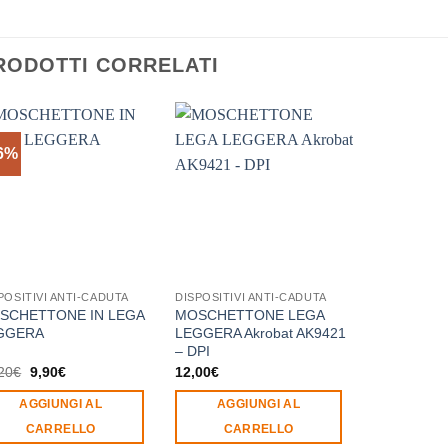
RODOTTI CORRELATI
6%
POSITIVI ANTI-CADUTA
DISPOSITIVI ANTI-CADUTA
SCHETTONE IN LEGA
MOSCHETTONE LEGA
GGERA
LEGGERA Akrobat AK9421
– DPI
Il
Il
20
€
9,90
€
12,00
€
prezzo
prezzo
originale
attuale
AGGIUNGI AL
AGGIUNGI AL
era:
è:
18,20€.
9,90€.
CARRELLO
CARRELLO