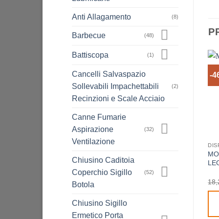
Anti Allagamento
(8)
P
Barbecue
(48)
Battiscopa
(1)
Cancelli Salvaspazio
-4
Sollevabili Impachettabili
(2)
Recinzioni e Scale Acciaio
Canne Fumarie
Aspirazione
(32)
Ventilazione
DIS
MO
Chiusino Caditoia
LE
Coperchio Sigillo
(52)
18,
Botola
Chiusino Sigillo
Ermetico Porta