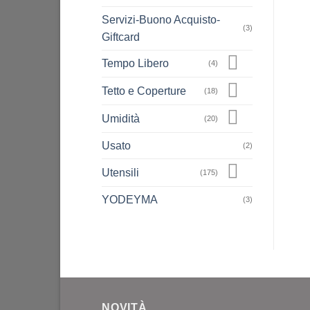
Servizi-Buono Acquisto-
(3)
Giftcard
Tempo Libero
(4)
Tetto e Coperture
(18)
Umidità
(20)
Usato
(2)
Utensili
(175)
YODEYMA
(3)
NOVITÀ