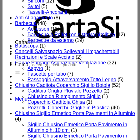
Siliconi
(12)
Svitol
(5)
Tasselli-Ancoranti
(8)
Anti Allagamento
(8)
Barbecue
(48)
Accessori
(11)
Barbecue a Pellet con sistema pirolitico
(12)
Barbecue da esterno
(19)
CartaSi
Battiscopa
(1)
Cancelli Salvaspazio Sollevabili Impachettabili
Recinzioni e Scale Acciaio
(2)
Canne Fumarie Aspirazione Ventilazione
(32)
Cerca:
Aspyro
(1)
Fascette per tubo
(7)
Passaggio-Attraversamento Tetto Legno
(5)
Chiusino Caditoia Coperchio Sigillo Botola
(52)
Caditoia Griglia Pluviale Pozzetto
(2)
Chiusino da Riempimento Sigillo
(1)
Menu
Coperchio Caditoia Ghisa
(1)
Pozzetti, Coperchi, Griglie in Plastica
(40)
Chiusino Sigillo Ermetico Porta Pavimenti in Alluminio
(4)
Sigillo Chiusino Ermetico Porta Pavimento in
Alluminio h. 10 cm.
(1)
Sigillo Chiusino Ermetico Porta Pavimento in