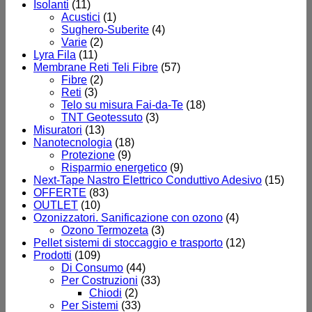
Isolanti
(11)
Acustici
(1)
Sughero-Suberite
(4)
Varie
(2)
Lyra Fila
(11)
Membrane Reti Teli Fibre
(57)
Fibre
(2)
Reti
(3)
Telo su misura Fai-da-Te
(18)
TNT Geotessuto
(3)
Misuratori
(13)
Nanotecnologia
(18)
Protezione
(9)
Risparmio energetico
(9)
Next-Tape Nastro Elettrico Conduttivo Adesivo
(15)
OFFERTE
(83)
OUTLET
(10)
Ozonizzatori. Sanificazione con ozono
(4)
Ozono Termozeta
(3)
Pellet sistemi di stoccaggio e trasporto
(12)
Prodotti
(109)
Di Consumo
(44)
Per Costruzioni
(33)
Chiodi
(2)
Per Sistemi
(33)