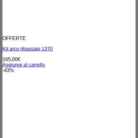
OFFERTE
Kit arco ribassato 1370
165,00
€
Aggiungi al carrello
-43%