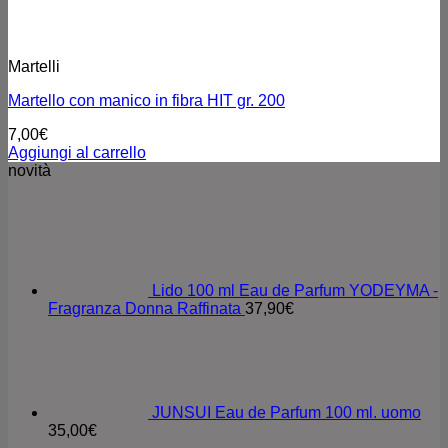
Martelli
Martello con manico in fibra HIT gr. 200
7,00
€
Aggiungi al carrello
novità
Lido 100 ml Eau de Parfum YODEYMA -
Fragranza Donna Raffinata
37,90
€
JUNSUI Eau de Parfum 100 ml. uomo
35,00
€