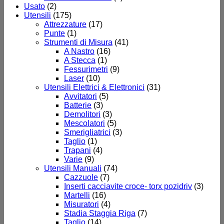
Usato
(2)
Utensili
(175)
Attrezzature
(17)
Punte
(1)
Strumenti di Misura
(41)
A Nastro
(16)
A Stecca
(1)
Fessurimetri
(9)
Laser
(10)
Utensili Elettrici & Elettronici
(31)
Avvitatori
(5)
Batterie
(3)
Demolitori
(3)
Mescolatori
(5)
Smerigliatrici
(3)
Taglio
(1)
Trapani
(4)
Varie
(9)
Utensili Manuali
(74)
Cazzuole
(7)
Inserti cacciavite croce- torx pozidriv
(3)
Martelli
(16)
Misuratori
(4)
Stadia Staggia Riga
(7)
Taglio
(14)