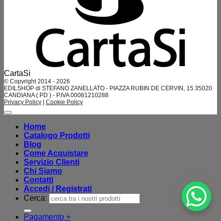
CartaSi
© Copyright 2014 - 2026
EDILSHOP di STEFANO ZANELLATO - PIAZZA RUBIN DE CERVIN, 15 35020
CANDIANA ( PD ) - P.IVA 00081210288
Privacy Policy
|
Cookie Policy
Home
Catalogo Prodotti
Blog
Come Acquistare
Servizio Clienti
Chi Siamo
Contatti
Accedi / Registrati
Cerca:
Pagamento
+