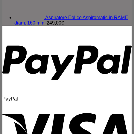
Aspiratore Eolico Aspiromatic in RAME
diam. 160 mm.
249,00
€
PayPal