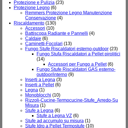
Protezione e Pulizia
(23)
Protezione Legno
(6)
Remmers Protezione Legno Manutenzione
Conservazione
(4)
Riscaldamento
(130)
Accessori
(10)
Battiscopa Radiante e Pannelli
(4)
Caldaie
(6)
Caminetti-Focolari
(13)
Fungo Stufe Riscaldatori esterno-outdoor
(23)
Fungo Stufa Riscaldatori a Pellet pirolitici
(14)
Accessori per Fungo a Pellet
(6)
Fungo Stufe Riscaldatori GAS esterno-
outdoor/interno
(9)
Inserti a Legna
(3)
Inserti a Pellet
(6)
Legna
(1)
Monoblocchi
(10)
Rizzoli-Cucine-Termocucine-Stufe_Arredo-Su
Misura
(1)
Stufe a Legna
(6)
Stufe a Legna VZ
(6)
Stufe ad accumulo su misura
(1)
Stufe Idro a Pellet Termostufe
(10)