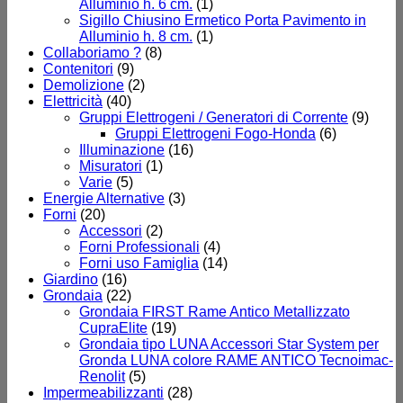
Alluminio h. 6 cm.
(1)
Sigillo Chiusino Ermetico Porta Pavimento in
Alluminio h. 8 cm.
(1)
Collaboriamo ?
(8)
Contenitori
(9)
Demolizione
(2)
Elettricità
(40)
Gruppi Elettrogeni / Generatori di Corrente
(9)
Gruppi Elettrogeni Fogo-Honda
(6)
Illuminazione
(16)
Misuratori
(1)
Varie
(5)
Energie Alternative
(3)
Forni
(20)
Accessori
(2)
Forni Professionali
(4)
Forni uso Famiglia
(14)
Giardino
(16)
Grondaia
(22)
Grondaia FIRST Rame Antico Metallizzato
CupraElite
(19)
Grondaia tipo LUNA Accessori Star System per
Gronda LUNA colore RAME ANTICO Tecnoimac-
Renolit
(5)
Impermeabilizzanti
(28)