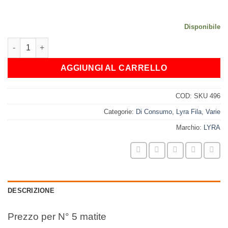
Disponibili in due lunghezze da 24 cm e da 30 cm
Disponibile
MATITA LYRA 331 CM. 24 n° 5 Pz quantità
AGGIUNGI AL CARRELLO
COD:
SKU 496
Categorie:
Di Consumo
,
Lyra Fila
,
Varie
Marchio:
LYRA
DESCRIZIONE
Prezzo per N° 5 matite