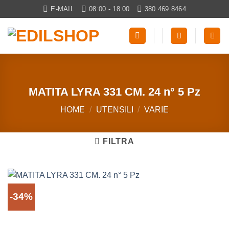
Salta
E-MAIL
08:00 - 18:00
380 469 8464
ai
contenuti
MATITA LYRA 331 CM. 24 n° 5 Pz
HOME
/
UTENSILI
/
VARIE
FILTRA
-34%