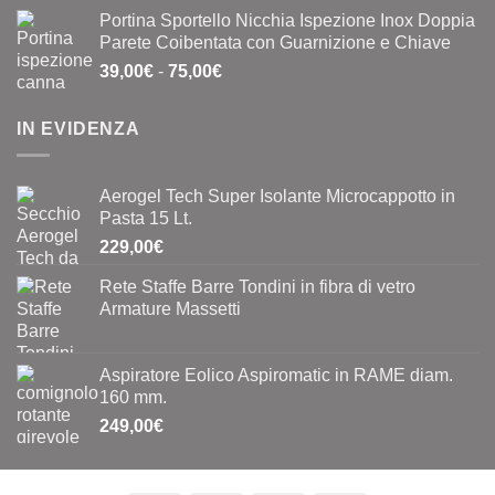
prezzo
prezzo
Portina Sportello Nicchia Ispezione Inox Doppia
originale
attuale
Parete Coibentata con Guarnizione e Chiave
era:
è:
Fascia
39,00
€
-
75,00
€
0,40€.
0,20€.
di
prezzo:
IN EVIDENZA
da
39,00€
a
Aerogel Tech Super Isolante Microcappotto in
75,00€
Pasta 15 Lt.
229,00
€
Rete Staffe Barre Tondini in fibra di vetro
Armature Massetti
Aspiratore Eolico Aspiromatic in RAME diam.
160 mm.
249,00
€