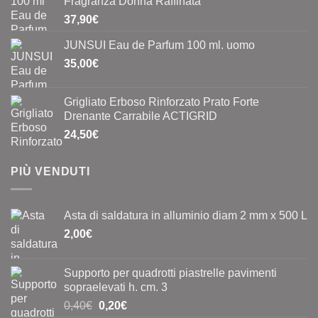
Fragranza Donna Raffinata
37,90
€
JUNSUI Eau de Parfum 100 ml. uomo
35,00
€
Grigliato Erboso Rinforzato Prato Forte
Drenante Carrabile ACTIGRID
24,50
€
PIÙ VENDUTI
Asta di saldatura in alluminio diam 2 mm x 500 L
2,00
€
Supporto per quadrotti piastrelle pavimenti
sopraelevati h. cm. 3
Il
Il
0,40
€
0,20
€