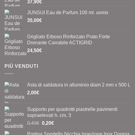
37,90
€
del
prodotto
JUNSUI Eau de Parfum 100 ml. uomo
35,00
€
Grigliato Erboso Rinforzato Prato Forte
Drenante Carrabile ACTIGRID
24,50
€
PIÙ VENDUTI
Asta di saldatura in alluminio diam 2 mm x 500 L
2,00
€
Supporto per quadrotti piastrelle pavimenti
sopraelevati h. cm. 3
Il
Il
0,40
€
0,20
€
prezzo
prezzo
Portina Sportello Nicchia Ispezione Inox Doppia