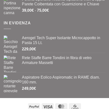
originale
attuale
Parete Coibentata con Guarnizione e Chiave
era:
è:
Fascia
39,00
€
-
75,00
€
0,40€.
0,20€.
di
prezzo:
IN EVIDENZA
da
39,00€
a
Aerogel Tech Super Isolante Microcappotto in
75,00€
Pasta 15 Lt.
229,00
€
Rete Staffe Barre Tondini in fibra di vetro
Armature Massetti
Aspiratore Eolico Aspiromatic in RAME diam.
160 mm.
249,00
€
PayPal
Visa
MasterCard
CartaSi