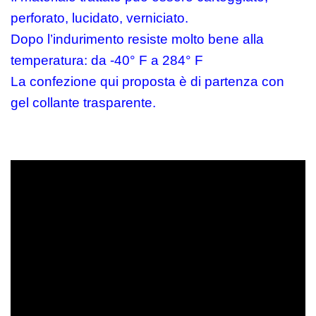
perforato, lucidato, verniciato.
Dopo l’indurimento resiste molto bene alla
temperatura: da -40° F a 284° F
La confezione qui proposta è di partenza con
gel collante trasparente.