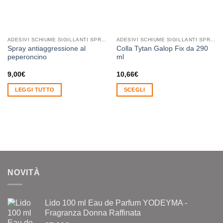
ADESIVI SCHIUME SIGILLANTI SPRAY SILICONI RESINE LUBRIFICANTI
ADESIVI SCHIUME SIGILLANTI SPRAY SILICONI RESINE LUBRIFICANTI
Spray antiaggressione al
Colla Tytan Galop Fix da 290
peperoncino
ml
9,00
€
10,66
€
LEGGI TUTTO
SCEGLI
Questo
prodotto
ha
più
varianti.
Le
opzioni
NOVITÀ
possono
essere
scelte
Lido 100 ml Eau de Parfum YODEYMA -
nella
Fragranza Donna Raffinata
pagina