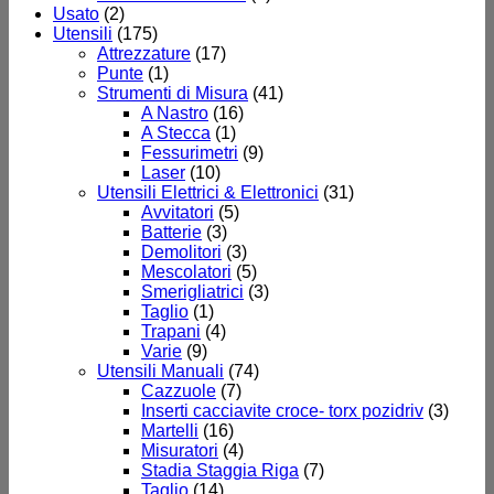
Usato
(2)
Utensili
(175)
Attrezzature
(17)
Punte
(1)
Strumenti di Misura
(41)
A Nastro
(16)
A Stecca
(1)
Fessurimetri
(9)
Laser
(10)
Utensili Elettrici & Elettronici
(31)
Avvitatori
(5)
Batterie
(3)
Demolitori
(3)
Mescolatori
(5)
Smerigliatrici
(3)
Taglio
(1)
Trapani
(4)
Varie
(9)
Utensili Manuali
(74)
Cazzuole
(7)
Inserti cacciavite croce- torx pozidriv
(3)
Martelli
(16)
Misuratori
(4)
Stadia Staggia Riga
(7)
Taglio
(14)