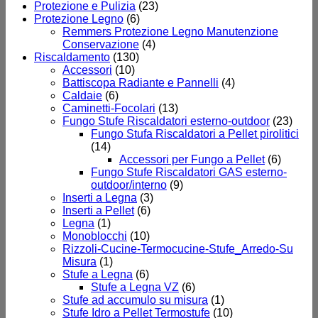
Protezione e Pulizia
(23)
Protezione Legno
(6)
Remmers Protezione Legno Manutenzione
Conservazione
(4)
Riscaldamento
(130)
Accessori
(10)
Battiscopa Radiante e Pannelli
(4)
Caldaie
(6)
Caminetti-Focolari
(13)
Fungo Stufe Riscaldatori esterno-outdoor
(23)
Fungo Stufa Riscaldatori a Pellet pirolitici
(14)
Accessori per Fungo a Pellet
(6)
Fungo Stufe Riscaldatori GAS esterno-
outdoor/interno
(9)
Inserti a Legna
(3)
Inserti a Pellet
(6)
Legna
(1)
Monoblocchi
(10)
Rizzoli-Cucine-Termocucine-Stufe_Arredo-Su
Misura
(1)
Stufe a Legna
(6)
Stufe a Legna VZ
(6)
Stufe ad accumulo su misura
(1)
Stufe Idro a Pellet Termostufe
(10)