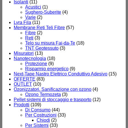
Isolanti
(11)
Acustici
(1)
Sughero-Suberite
(4)
Varie
(2)
Lyra Fila
(11)
Membrane Reti Teli Fibre
(57)
Fibre
(2)
Reti
(3)
Telo su misura Fai-da-Te
(18)
TNT Geotessuto
(3)
Misuratori
(13)
Nanotecnologia
(18)
Protezione
(9)
Risparmio energetico
(9)
Next-Tape Nastro Elettrico Conduttivo Adesivo
(15)
OFFERTE
(83)
OUTLET
(10)
Ozonizzatori. Sanificazione con ozono
(4)
Ozono Termozeta
(3)
Pellet sistemi di stoccaggio e trasporto
(12)
Prodotti
(109)
Di Consumo
(44)
Per Costruzioni
(33)
Chiodi
(2)
Per Sistemi
(33)