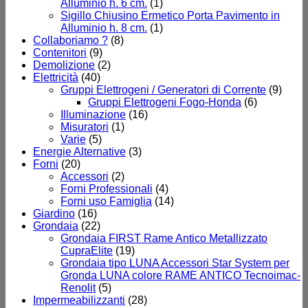
Alluminio h. 6 cm.
(1)
Sigillo Chiusino Ermetico Porta Pavimento in
Alluminio h. 8 cm.
(1)
Collaboriamo ?
(8)
Contenitori
(9)
Demolizione
(2)
Elettricità
(40)
Gruppi Elettrogeni / Generatori di Corrente
(9)
Gruppi Elettrogeni Fogo-Honda
(6)
Illuminazione
(16)
Misuratori
(1)
Varie
(5)
Energie Alternative
(3)
Forni
(20)
Accessori
(2)
Forni Professionali
(4)
Forni uso Famiglia
(14)
Giardino
(16)
Grondaia
(22)
Grondaia FIRST Rame Antico Metallizzato
CupraElite
(19)
Grondaia tipo LUNA Accessori Star System per
Gronda LUNA colore RAME ANTICO Tecnoimac-
Renolit
(5)
Impermeabilizzanti
(28)