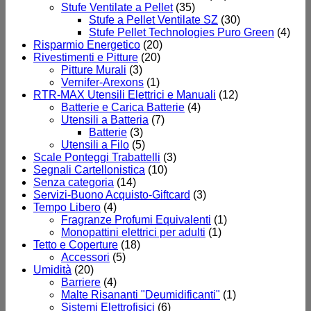
Stufe Ventilate a Pellet
(35)
Stufe a Pellet Ventilate SZ
(30)
Stufe Pellet Technologies Puro Green
(4)
Risparmio Energetico
(20)
Rivestimenti e Pitture
(20)
Pitture Murali
(3)
Vernifer-Arexons
(1)
RTR-MAX Utensili Elettrici e Manuali
(12)
Batterie e Carica Batterie
(4)
Utensili a Batteria
(7)
Batterie
(3)
Utensili a Filo
(5)
Scale Ponteggi Trabattelli
(3)
Segnali Cartellonistica
(10)
Senza categoria
(14)
Servizi-Buono Acquisto-Giftcard
(3)
Tempo Libero
(4)
Fragranze Profumi Equivalenti
(1)
Monopattini elettrici per adulti
(1)
Tetto e Coperture
(18)
Accessori
(5)
Umidità
(20)
Barriere
(4)
Malte Risananti "Deumidificanti"
(1)
Sistemi Elettrofisici
(6)