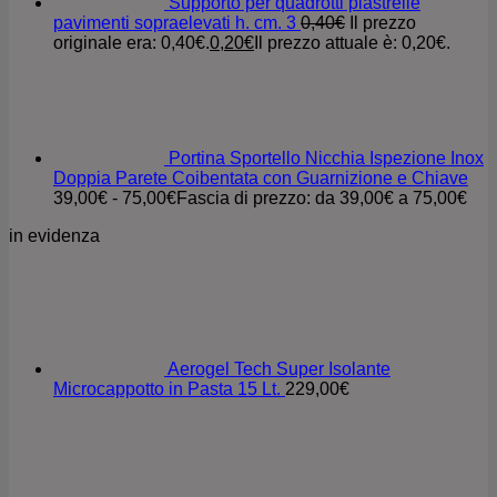
Supporto per quadrotti piastrelle
pavimenti sopraelevati h. cm. 3
0,40
€
Il prezzo
originale era: 0,40€.
0,20
€
Il prezzo attuale è: 0,20€.
Portina Sportello Nicchia Ispezione Inox
Doppia Parete Coibentata con Guarnizione e Chiave
39,00
€
-
75,00
€
Fascia di prezzo: da 39,00€ a 75,00€
in evidenza
Aerogel Tech Super Isolante
Microcappotto in Pasta 15 Lt.
229,00
€