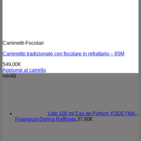
Caminetti-Focolari
Caminetto tradizionale con focolare in refrattario – 65M
549,00
€
Aggiungi al carrello
novità
Lido 100 ml Eau de Parfum YODEYMA -
Fragranza Donna Raffinata
37,90
€