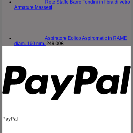
Rete Staffe Barre Tondini in fibra di vetro
Armature Massetti
Aspiratore Eolico Aspiromatic in RAME
diam. 160 mm.
249,00
€
PayPal