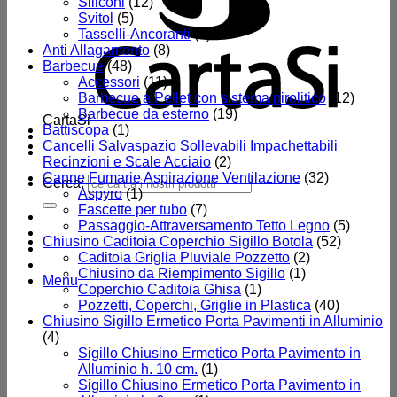
Siliconi
(12)
Svitol
(5)
Tasselli-Ancoranti
(8)
Anti Allagamento
(8)
Barbecue
(48)
Accessori
(11)
Barbecue a Pellet con sistema pirolitico
(12)
Barbecue da esterno
(19)
CartaSi
Battiscopa
(1)
Cancelli Salvaspazio Sollevabili Impachettabili
Recinzioni e Scale Acciaio
(2)
Canne Fumarie Aspirazione Ventilazione
(32)
Cerca:
Aspyro
(1)
Fascette per tubo
(7)
Passaggio-Attraversamento Tetto Legno
(5)
Chiusino Caditoia Coperchio Sigillo Botola
(52)
Caditoia Griglia Pluviale Pozzetto
(2)
Chiusino da Riempimento Sigillo
(1)
Menu
Coperchio Caditoia Ghisa
(1)
Pozzetti, Coperchi, Griglie in Plastica
(40)
Chiusino Sigillo Ermetico Porta Pavimenti in Alluminio
(4)
Sigillo Chiusino Ermetico Porta Pavimento in
Alluminio h. 10 cm.
(1)
Sigillo Chiusino Ermetico Porta Pavimento in