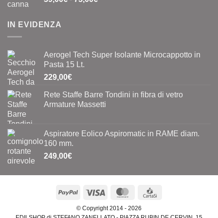
di
prezzo:
IN EVIDENZA
da
39,00€
a
Aerogel Tech Super Isolante Microcappotto in
75,00€
Pasta 15 Lt.
229,00
€
Rete Staffe Barre Tondini in fibra di vetro
Armature Massetti
Aspiratore Eolico Aspiromatic in RAME diam.
160 mm.
249,00
€
PayPal
Visa
MasterCard
CartaSi
© Copyright 2014 - 2026
EDILSHOP di STEFANO ZANELLATO - PIAZZA RUBIN DE CERVIN, 15