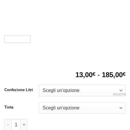
F
13,00
-
185,00
€
€
d
p
Confezione Litri
d
SVUOTA
1
Tinta
a
1
Impregnante decorativo ecologico all’acqua DEKOR LASUR-R