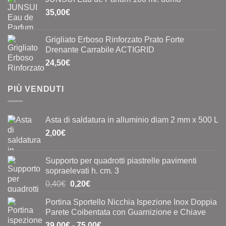
35,00
€
Grigliato Erboso Rinforzato Prato Forte
Drenante Carrabile ACTIGRID
24,50
€
PIÙ VENDUTI
Asta di saldatura in alluminio diam 2 mm x 500 L
2,00
€
Supporto per quadrotti piastrelle pavimenti
sopraelevati h. cm. 3
Il
Il
0,40
€
0,20
€
prezzo
prezzo
Portina Sportello Nicchia Ispezione Inox Doppia
originale
attuale
Parete Coibentata con Guarnizione e Chiave
era:
è:
Fascia
39,00
€
-
75,00
€
0,40€.
0,20€.