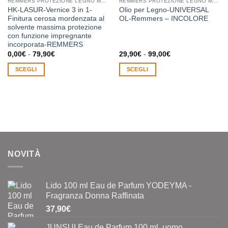
REMMERS PROTEZIONE LEGNO MANUTENZIONE CONSERVAZIONE
REMMERS PROTEZIONE LEGNO MANUTENZIONE CONSERVAZIONE
HK-LASUR-Vernice 3 in 1-
Olio per Legno-UNIVERSAL
Finitura cerosa mordenzata al
OL-Remmers – INCOLORE
solvente massima protezione
con funzione impregnante
incorporata-REMMERS
Fascia
Fascia
0,00
€
-
79,90
€
29,90
€
-
99,00
€
di
di
prezzo:
prezzo:
SCEGLI
SCEGLI
da
da
0,00€
29,90€
Questo
Questo
a
a
prodotto
prodotto
79,90€
99,00€
ha
ha
più
più
varianti.
varianti.
Le
Le
opzioni
opzioni
NOVITÀ
possono
possono
essere
essere
scelte
scelte
Lido 100 ml Eau de Parfum YODEYMA -
nella
nella
Fragranza Donna Raffinata
pagina
pagina
37,90
€
del
del
prodotto
prodotto
JUNSUI Eau de Parfum 100 ml. uomo