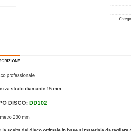
Catego
SCRIZIONE
co professionale
tezza strato diamante 15 mm
PO DISCO:
DD102
ametro 230 mm
 la scelta del disco ottimale in base al materiale da tagliare