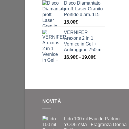
Disco Diamantato
proff. Laser Granito
Porfido diam. 115
15,00
€
VERNIFER
Arexons 2 in 1
Vernice in Gel +
Antiruggine 750 ml.
Fascia
16,90
€
-
19,00
€
di
prezzo:
da
16,90€
a
19,00€
NOVITÀ
Lido 100 ml Eau de Parfum
YODEYMA - Fragranza Donna