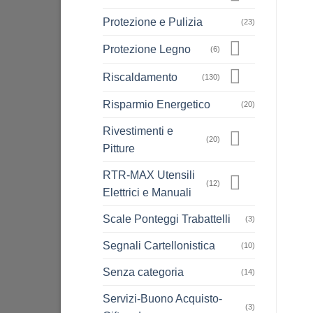
Protezione e Pulizia
(23)
Protezione Legno
(6)
Riscaldamento
(130)
Risparmio Energetico
(20)
Rivestimenti e
(20)
Pitture
RTR-MAX Utensili
(12)
Elettrici e Manuali
Scale Ponteggi Trabattelli
(3)
Segnali Cartellonistica
(10)
Senza categoria
(14)
Servizi-Buono Acquisto-
(3)