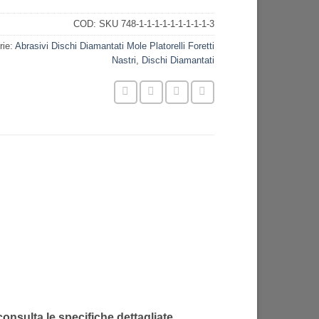
COD:
SKU 748-1-1-1-1-1-1-1-1-1-3
rie:
Abrasivi Dischi Diamantati Mole Platorelli Foretti
Nastri
,
Dischi Diamantati
 consulta le specifiche dettagliate