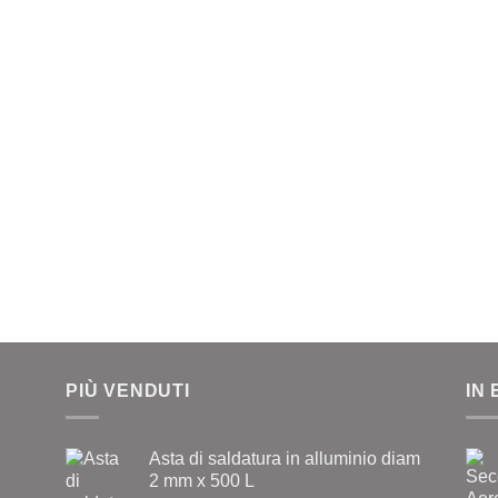
PIÙ VENDUTI
IN
Asta di saldatura in alluminio diam
2 mm x 500 L