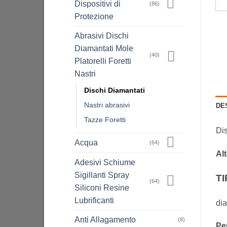
Dispositivi di
(86)
Protezione
Abrasivi Dischi
Diamantati Mole
(40)
Platorelli Foretti
Nastri
Dischi Diamantati
Nastri abrasivi
DE
Tazze Foretti
Dis
Acqua
(64)
Al
Adesivi Schiume
Sigillanti Spray
TI
(64)
Siliconi Resine
Lubrificanti
di
Anti Allagamento
(8)
Per