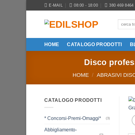
Salta
E-MAIL
08:00 - 18:00
380 469 8464
ai
contenuti
Cerca:
HOME
CATALOGO PRODOTTI
B
Disco profes
HOME
/
ABRASIVI DIS
CATALOGO PRODOTTI
* Concorsi-Premi-Omaggi*
(3)
Abbigliamento-