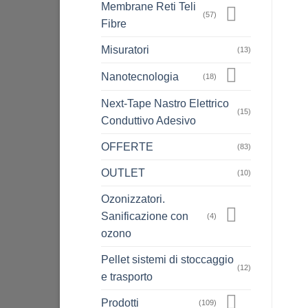
Membrane Reti Teli
(57)
Fibre
Misuratori
(13)
Nanotecnologia
(18)
Next-Tape Nastro Elettrico
(15)
Conduttivo Adesivo
OFFERTE
(83)
OUTLET
(10)
Ozonizzatori.
Sanificazione con
(4)
ozono
Pellet sistemi di stoccaggio
(12)
e trasporto
Prodotti
(109)