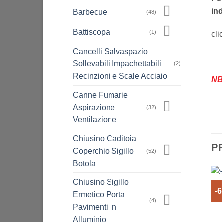
ind
Barbecue
(48)
Battiscopa
(1)
cli
Cancelli Salvaspazio
Sollevabili Impachettabili
(2)
Recinzioni e Scale Acciaio
N
Canne Fumarie
Aspirazione
(32)
Ventilazione
Chiusino Caditoia
P
Coperchio Sigillo
(52)
Botola
Chiusino Sigillo
-
Ermetico Porta
(4)
Pavimenti in
Alluminio