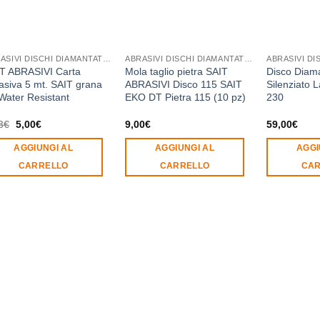
ABRASIVI DISCHI DIAMANTATI MOLE PLATORELLI FORETTI NASTRI
ABRASIVI DISCHI DIAMANTATI MOLE PLATORELLI FORETTI NASTRI
T ABRASIVI Carta
Mola taglio pietra SAIT
Disco Diam
asiva 5 mt. SAIT grana
ABRASIVI Disco 115 SAIT
Silenziato L
Water Resistant
EKO DT Pietra 115 (10 pz)
230
Il
Il
3
€
5,00
€
9,00
€
59,00
€
prezzo
prezzo
originale
attuale
AGGIUNGI AL
AGGIUNGI AL
AGGI
era:
è:
5,33€.
5,00€.
CARRELLO
CARRELLO
CAR