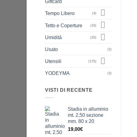
Giftcard
Tempo Libero
(4)
Tetto e Coperture
(18)
Umidità
(20)
Usato
(2)
Utensili
(175)
YODEYMA
(3)
VISTI DI RECENTE
Stadia in alluminio
mt. 2,50 sezione
mm. 80 x 20
19,00
€