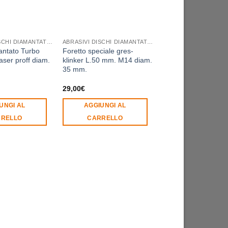
ABRASIVI DISCHI DIAMANTATI MOLE PLATORELLI FORETTI NASTRI
ABRASIVI DISCHI DIAMANTATI MOLE PLATORELLI FORETTI NASTRI
antato Turbo
Foretto speciale gres-
Disco smerigliatrice 
aser proff diam.
klinker L.50 mm. M14 diam.
Long Life ACCIAIO
35 mm.
PREMIUM TM SAIT
115x1x22,23
Fasci
29,00
€
3,00
€
-
39,90
€
di
prezz
UNGI AL
AGGIUNGI AL
SCEGLI
da
3,00
RELLO
CARRELLO
a
Questo
39,9
prodotto
ha
più
varianti.
Le
opzioni
possono
essere