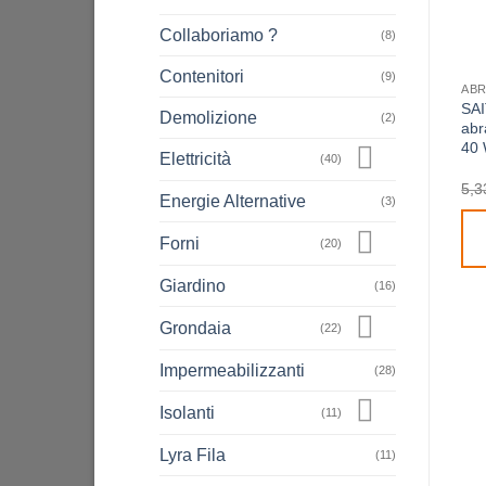
Collaboriamo ?
(8)
Contenitori
(9)
SAI
Demolizione
(2)
abr
40 
Elettricità
(40)
5,3
Energie Alternative
(3)
Forni
(20)
Giardino
(16)
Grondaia
(22)
Impermeabilizzanti
(28)
Isolanti
(11)
Lyra Fila
(11)