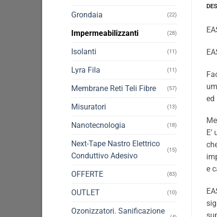
DE
Grondaia
(22)
EAS
Impermeabilizzanti
(28)
Isolanti
EA
(11)
Lyra Fila
(11)
Fac
umi
Membrane Reti Teli Fibre
(57)
ed 
Misuratori
(13)
Me
Nanotecnologia
(18)
E’ 
Next-Tape Nastro Elettrico
che
(15)
Conduttivo Adesivo
imp
e c
OFFERTE
(83)
EAS
OUTLET
(10)
sig
Ozonizzatori. Sanificazione
sup