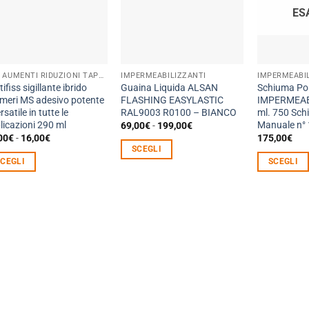
ES
PVC AUMENTI RIDUZIONI TAPPI CURVE MANICOTTI
IMPERMEABILIZZANTI
IMPERMEABI
ifiss sigillante ibrido
Guaina Liquida ALSAN
Schiuma Pol
imeri MS adesivo potente
FLASHING EASYLASTIC
IMPERMEAB
rsatile in tutte le
RAL9003 R0100 – BIANCO
ml. 750 Sc
licazioni 290 ml
Manuale n°
Fascia
69,00
€
-
199,00
€
di
Fascia
00
€
-
16,00
€
175,00
€
prezzo:
di
SCEGLI
da
prezzo:
SCEGLI
SCEGLI
69,00€
Questo
da
a
14,00€
sto
Questo
prodotto
199,00€
a
dotto
prodotto
16,00€
ha
ha
più
più
varianti.
anti.
varianti.
Le
Le
opzioni
ioni
opzioni
possono
sono
possono
essere
ere
essere