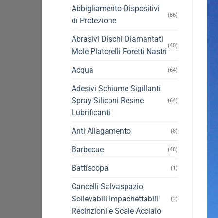
Abbigliamento-Dispositivi
(86)
di Protezione
Abrasivi Dischi Diamantati
(40)
Mole Platorelli Foretti Nastri
Acqua
(64)
Adesivi Schiume Sigillanti
Spray Siliconi Resine
(64)
Lubrificanti
Anti Allagamento
(8)
Barbecue
(48)
Battiscopa
(1)
Cancelli Salvaspazio
Sollevabili Impachettabili
(2)
Recinzioni e Scale Acciaio