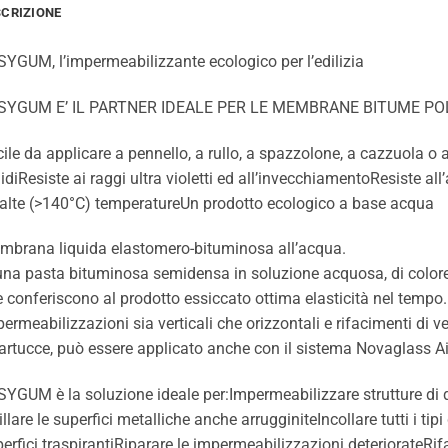
SCRIZIONE
YGUM, l’impermeabilizzante ecologico per l’edilizia
SYGUM E’ IL PARTNER IDEALE PER LE MEMBRANE BITUME P
ile da applicare a pennello, a rullo, a spazzolone, a cazzuola o 
diResiste ai raggi ultra violetti ed all’invecchiamentoResiste al
alte (>140°C) temperatureUn prodotto ecologico a base acqua
mbrana liquida elastomero-bituminosa all’acqua.
una pasta bituminosa semidensa in soluzione acquosa, di colore 
 conferiscono al prodotto essiccato ottima elasticità nel tempo. 
ermeabilizzazioni sia verticali che orizzontali e rifacimenti di v
artucce, può essere applicato anche con il sistema Novaglass Ai
YGUM è la soluzione ideale per:Impermeabilizzare strutture di 
illare le superfici metalliche anche arrugginiteIncollare tutti i tip
erfici traspirantiRiparare le impermeabilizzazioni deteriorateRif