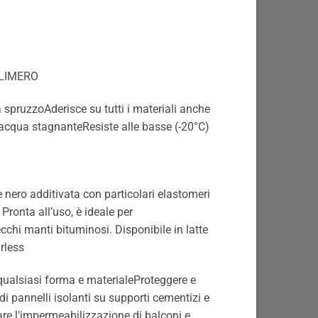
OLIMERO
a spruzzoAderisce su tutti i materiali anche
l’acqua stagnanteResiste alle basse (-20°C)
nero additivata con particolari elastomeri
Pronta all’uso, è ideale per
ecchi manti bituminosi. Disponibile in latte
rless
qualsiasi forma e materialeProteggere e
i di pannelli isolanti su supporti cementizi e
are l’impermeabilizzazione di balconi e