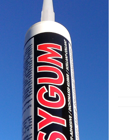
Membrana
E’ un
acquos
elasto
ottima 
per imper
e rifacim
in latte 