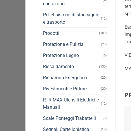
(4)
con ozono
te
spe
Pellet sistemi di stoccaggio
(12)
e trasporto
Ea
Prodotti
(109)
Im
Tr
Protezione e Pulizia
(23)
VID
Protezione Legno
(6)
Riscaldamento
(130)
MA
Risparmio Energetico
(20)
Rivestimenti e Pitture
(20)
P
RTR-MAX Utensili Elettrici e
(12)
Manuali
Scale Ponteggi Trabattelli
(3)
Segnali Cartellonistica
(10)