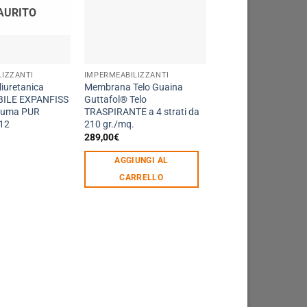
AURITO
ESAURIT
LIZZANTI
IMPERMEABILIZZANTI
BARRIERE
iuretanica
Membrana Telo Guaina
Idrorepellente Trasp
ILE EXPANFISS
Guttafol® Telo
Water Profing 707 m
hiuma PUR
TRASPIRANTE a 4 strati da
Durata ventennale
 12
210 gr./mq.
19,90
€
289,00
€
LEGGI TUTTO
AGGIUNGI AL
CARRELLO