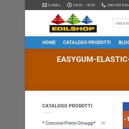
Salta
E-MAIL
08:00 - 18:00
380 469 846
ai
contenuti
Cerca:
HOME
CATALOGO PRODOTTI
BLO
EASYGUM-ELASTIC-M
CATALOGO PRODOTTI
-
* Concorsi-Premi-Omaggi*
(3)