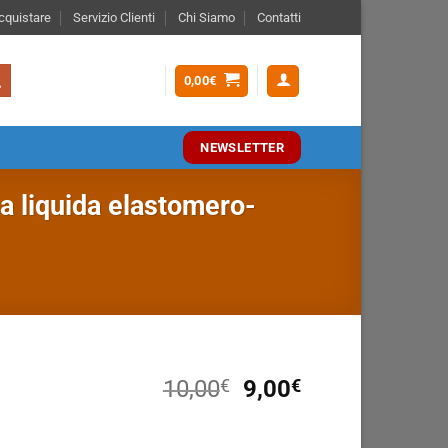
quistare
Servizio Clienti
Chi Siamo
Contatti
0,00
€
NEWSLETTER
liquida elastomero-
Il
Il
10,00
€
9,00
€
prezzo
prezzo
YGUM, l’impermeabilizzante ecologico per
originale
attuale