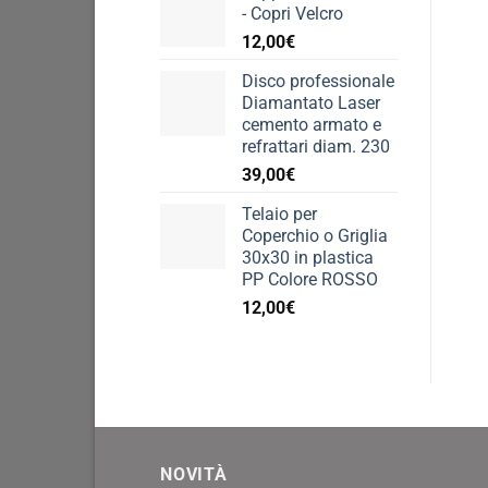
- Copri Velcro
sce
12,00
€
nell
pag
Disco professionale
del
Diamantato Laser
pro
cemento armato e
refrattari diam. 230
39,00
€
Telaio per
Coperchio o Griglia
30x30 in plastica
PP Colore ROSSO
12,00
€
NOVITÀ