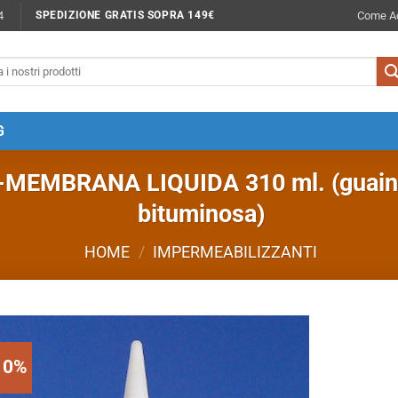
4
Come Ac
SPEDIZIONE GRATIS SOPRA 149€
G
EMBRANA LIQUIDA 310 ml. (guaina 
bituminosa)
HOME
/
IMPERMEABILIZZANTI
10%
EAS