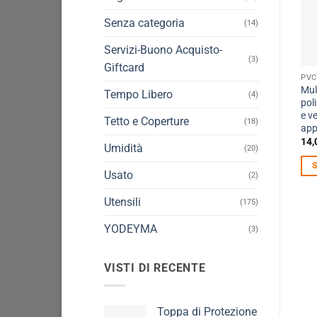
Senza categoria
(14)
Servizi-Buono Acquisto-
(3)
Giftcard
Mult
Tempo Libero
(4)
pol
e ve
Tetto e Coperture
(18)
app
14,
Umidità
(20)
Usato
(2)
Que
pro
Utensili
(175)
ha
YODEYMA
(3)
più
vari
Le
VISTI DI RECENTE
opz
pos
Toppa di Protezione
ess