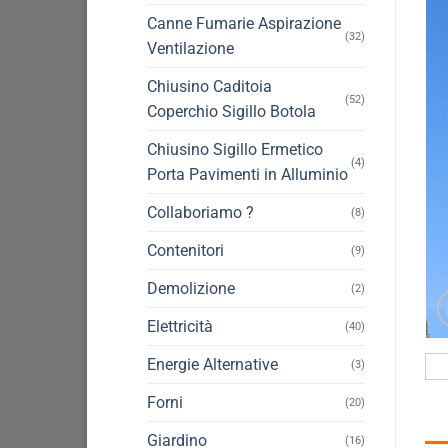
Canne Fumarie Aspirazione
(32)
Ventilazione
Chiusino Caditoia
(52)
Coperchio Sigillo Botola
Chiusino Sigillo Ermetico
(4)
Porta Pavimenti in Alluminio
Collaboriamo ?
(8)
Contenitori
(9)
Demolizione
(2)
Elettricità
(40)
Energie Alternative
(3)
Forni
(20)
Giardino
(16)