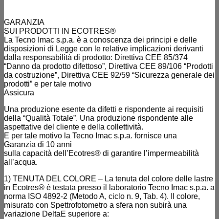
GARANZIA
SUI PRODOTTI IN ECOTRES®
La Tecno Imac s.p.a. è a conoscenza dei principi e delle
disposizioni di Legge con le relative implicazioni derivanti
dalla responsabilità di prodotto: Direttiva CEE 85/374
“Danno da prodotto difettoso”, Direttiva CEE 89/106 “Prodotti
da costruzione”, Direttiva CEE 92/59 “Sicurezza generale dei
prodotti” e per tale motivo
Assicura
Una produzione esente da difetti e rispondente ai requisiti
della “Qualità Totale”. Una produzione rispondente alle
aspettative del cliente e della collettività.
E per tale motivo la Tecno Imac s.p.a. fornisce una
Garanzia di 10 anni
sulla capacità dell’Ecotres® di garantire l’impermeabilità
all’acqua.
1) TENUTA DEL COLORE – La tenuta del colore delle lastre
in Ecotres® è testata presso il laboratorio Tecno Imac s.p.a. a
norma ISO 4892-2 (Metodo A, ciclo n. 9, Tab. 4). Il colore,
misurato con Spettrofotometro a sfera non subirà una
variazione DeltaE superiore a: