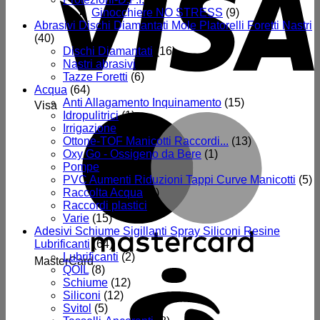
Ginocchiere NO STRESS
(9)
Abrasivi Dischi Diamantati Mole Platorelli Foretti Nastri
(40)
Dischi Diamantati
(16)
Nastri abrasivi
(2)
Tazze Foretti
(6)
Acqua
(64)
Anti Allagamento Inquinamento
(15)
Visa
Idropulitrici
(1)
Irrigazione
(12)
Ottone-TOF Manicotti Raccordi...
(13)
Oxy Go - Ossigeno da Bere
(1)
Pompe
(2)
PVC Aumenti Riduzioni Tappi Curve Manicotti
(5)
Raccolta Acqua
(5)
Raccordi plastici
(3)
Varie
(15)
Adesivi Schiume Sigillanti Spray Siliconi Resine
Lubrificanti
(64)
Lubrificanti
(2)
MasterCard
QOIL
(8)
Schiume
(12)
Siliconi
(12)
Svitol
(5)