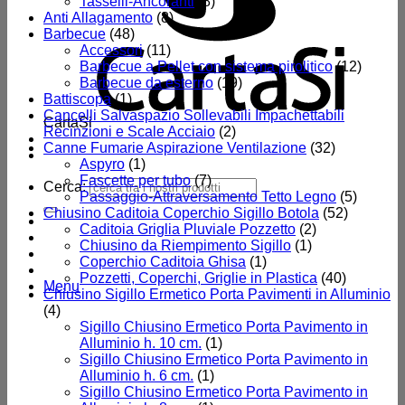
Tasselli-Ancoranti
(8)
Anti Allagamento
(8)
Barbecue
(48)
Accessori
(11)
Barbecue a Pellet con sistema pirolitico
(12)
Barbecue da esterno
(19)
Battiscopa
(1)
Cancelli Salvaspazio Sollevabili Impachettabili
CartaSi
Recinzioni e Scale Acciaio
(2)
Canne Fumarie Aspirazione Ventilazione
(32)
Aspyro
(1)
Fascette per tubo
(7)
Cerca:
Passaggio-Attraversamento Tetto Legno
(5)
Chiusino Caditoia Coperchio Sigillo Botola
(52)
Caditoia Griglia Pluviale Pozzetto
(2)
Chiusino da Riempimento Sigillo
(1)
Coperchio Caditoia Ghisa
(1)
Pozzetti, Coperchi, Griglie in Plastica
(40)
Menu
Chiusino Sigillo Ermetico Porta Pavimenti in Alluminio
(4)
Sigillo Chiusino Ermetico Porta Pavimento in
Alluminio h. 10 cm.
(1)
Sigillo Chiusino Ermetico Porta Pavimento in
Alluminio h. 6 cm.
(1)
Sigillo Chiusino Ermetico Porta Pavimento in