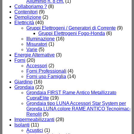
Alluminio h. 8 cm.
(1)
Collaboriamo ?
(8)
Contenitori
(9)
Demolizione
(2)
Elettricità
(40)
Gruppi Elettrogeni / Generatori di Corrente
(9)
Gruppi Elettrogeni Fogo-Honda
(6)
Illuminazione
(16)
Misuratori
(1)
Varie
(5)
Energie Alternative
(3)
Forni
(20)
Accessori
(2)
Forni Professionali
(4)
Forni uso Famiglia
(14)
Giardino
(16)
Grondaia
(22)
Grondaia FIRST Rame Antico Metallizzato
CupraElite
(19)
Grondaia tipo LUNA Accessori Star System per
Gronda LUNA colore RAME ANTICO Tecnoimac-
Renolit
(5)
Impermeabilizzanti
(28)
Isolanti
(11)
Acustici
(1)