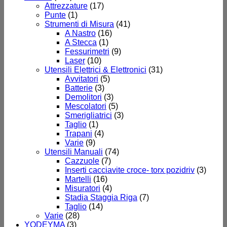
Attrezzature
(17)
Punte
(1)
Strumenti di Misura
(41)
A Nastro
(16)
A Stecca
(1)
Fessurimetri
(9)
Laser
(10)
Utensili Elettrici & Elettronici
(31)
Avvitatori
(5)
Batterie
(3)
Demolitori
(3)
Mescolatori
(5)
Smerigliatrici
(3)
Taglio
(1)
Trapani
(4)
Varie
(9)
Utensili Manuali
(74)
Cazzuole
(7)
Inserti cacciavite croce- torx pozidriv
(3)
Martelli
(16)
Misuratori
(4)
Stadia Staggia Riga
(7)
Taglio
(14)
Varie
(28)
YODEYMA
(3)