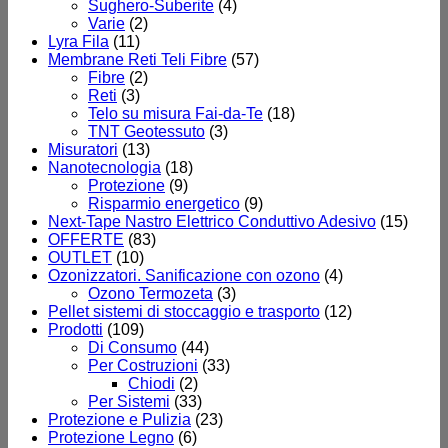
Sughero-Suberite
(4)
Varie
(2)
Lyra Fila
(11)
Membrane Reti Teli Fibre
(57)
Fibre
(2)
Reti
(3)
Telo su misura Fai-da-Te
(18)
TNT Geotessuto
(3)
Misuratori
(13)
Nanotecnologia
(18)
Protezione
(9)
Risparmio energetico
(9)
Next-Tape Nastro Elettrico Conduttivo Adesivo
(15)
OFFERTE
(83)
OUTLET
(10)
Ozonizzatori. Sanificazione con ozono
(4)
Ozono Termozeta
(3)
Pellet sistemi di stoccaggio e trasporto
(12)
Prodotti
(109)
Di Consumo
(44)
Per Costruzioni
(33)
Chiodi
(2)
Per Sistemi
(33)
Protezione e Pulizia
(23)
Protezione Legno
(6)