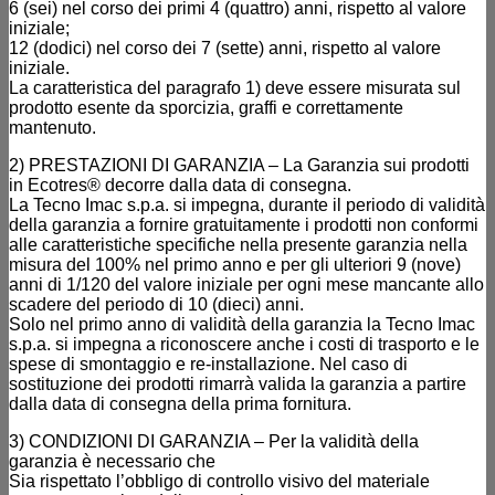
6 (sei) nel corso dei primi 4 (quattro) anni, rispetto al valore
iniziale;
12 (dodici) nel corso dei 7 (sette) anni, rispetto al valore
iniziale.
La caratteristica del paragrafo 1) deve essere misurata sul
prodotto esente da sporcizia, graffi e correttamente
mantenuto.
2) PRESTAZIONI DI GARANZIA – La Garanzia sui prodotti
in Ecotres® decorre dalla data di consegna.
La Tecno Imac s.p.a. si impegna, durante il periodo di validità
della garanzia a fornire gratuitamente i prodotti non conformi
alle caratteristiche specifiche nella presente garanzia nella
misura del 100% nel primo anno e per gli ulteriori 9 (nove)
anni di 1/120 del valore iniziale per ogni mese mancante allo
scadere del periodo di 10 (dieci) anni.
Solo nel primo anno di validità della garanzia la Tecno Imac
s.p.a. si impegna a riconoscere anche i costi di trasporto e le
spese di smontaggio e re-installazione. Nel caso di
sostituzione dei prodotti rimarrà valida la garanzia a partire
dalla data di consegna della prima fornitura.
3) CONDIZIONI DI GARANZIA – Per la validità della
garanzia è necessario che
Sia rispettato l’obbligo di controllo visivo del materiale