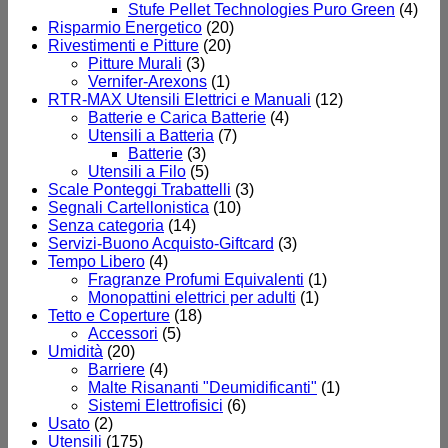
Stufe Pellet Technologies Puro Green
(4)
Risparmio Energetico
(20)
Rivestimenti e Pitture
(20)
Pitture Murali
(3)
Vernifer-Arexons
(1)
RTR-MAX Utensili Elettrici e Manuali
(12)
Batterie e Carica Batterie
(4)
Utensili a Batteria
(7)
Batterie
(3)
Utensili a Filo
(5)
Scale Ponteggi Trabattelli
(3)
Segnali Cartellonistica
(10)
Senza categoria
(14)
Servizi-Buono Acquisto-Giftcard
(3)
Tempo Libero
(4)
Fragranze Profumi Equivalenti
(1)
Monopattini elettrici per adulti
(1)
Tetto e Coperture
(18)
Accessori
(5)
Umidità
(20)
Barriere
(4)
Malte Risananti "Deumidificanti"
(1)
Sistemi Elettrofisici
(6)
Usato
(2)
Utensili
(175)