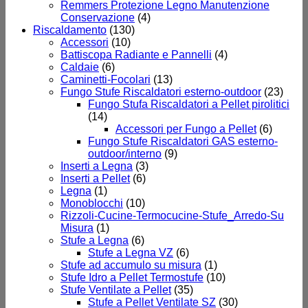
Remmers Protezione Legno Manutenzione
Conservazione
(4)
Riscaldamento
(130)
Accessori
(10)
Battiscopa Radiante e Pannelli
(4)
Caldaie
(6)
Caminetti-Focolari
(13)
Fungo Stufe Riscaldatori esterno-outdoor
(23)
Fungo Stufa Riscaldatori a Pellet pirolitici
(14)
Accessori per Fungo a Pellet
(6)
Fungo Stufe Riscaldatori GAS esterno-
outdoor/interno
(9)
Inserti a Legna
(3)
Inserti a Pellet
(6)
Legna
(1)
Monoblocchi
(10)
Rizzoli-Cucine-Termocucine-Stufe_Arredo-Su
Misura
(1)
Stufe a Legna
(6)
Stufe a Legna VZ
(6)
Stufe ad accumulo su misura
(1)
Stufe Idro a Pellet Termostufe
(10)
Stufe Ventilate a Pellet
(35)
Stufe a Pellet Ventilate SZ
(30)