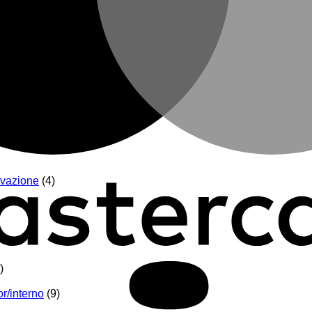
vazione
(4)
)
r/interno
(9)