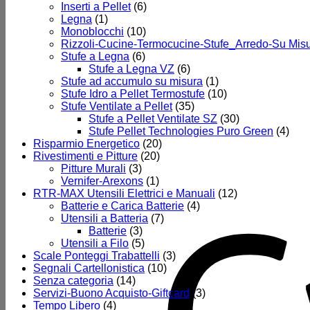
Inserti a Pellet
(6)
Legna
(1)
Monoblocchi
(10)
Rizzoli-Cucine-Termocucine-Stufe_Arredo-Su Mis
Stufe a Legna
(6)
Stufe a Legna VZ
(6)
Stufe ad accumulo su misura
(1)
Stufe Idro a Pellet Termostufe
(10)
Stufe Ventilate a Pellet
(35)
Stufe a Pellet Ventilate SZ
(30)
Stufe Pellet Technologies Puro Green
(4)
Risparmio Energetico
(20)
Rivestimenti e Pitture
(20)
Pitture Murali
(3)
Vernifer-Arexons
(1)
RTR-MAX Utensili Elettrici e Manuali
(12)
Batterie e Carica Batterie
(4)
Utensili a Batteria
(7)
Batterie
(3)
Utensili a Filo
(5)
Scale Ponteggi Trabattelli
(3)
Segnali Cartellonistica
(10)
Senza categoria
(14)
Servizi-Buono Acquisto-Giftcard
(3)
Tempo Libero
(4)