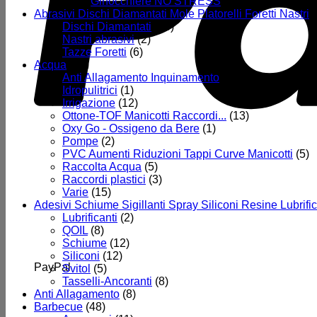
Ginocchiere NO STRESS
(9)
Abrasivi Dischi Diamantati Mole Platorelli Foretti Nastri
(
Dischi Diamantati
(16)
Nastri abrasivi
(2)
Tazze Foretti
(6)
Acqua
(64)
Anti Allagamento Inquinamento
(15)
Idropulitrici
(1)
Irrigazione
(12)
Ottone-TOF Manicotti Raccordi...
(13)
Oxy Go - Ossigeno da Bere
(1)
Pompe
(2)
PVC Aumenti Riduzioni Tappi Curve Manicotti
(5)
Raccolta Acqua
(5)
Raccordi plastici
(3)
Varie
(15)
Adesivi Schiume Sigillanti Spray Siliconi Resine Lubrific
Lubrificanti
(2)
QOIL
(8)
Schiume
(12)
Siliconi
(12)
PayPal
Svitol
(5)
Tasselli-Ancoranti
(8)
Anti Allagamento
(8)
Barbecue
(48)