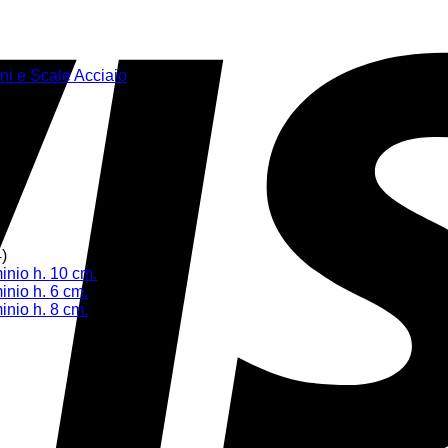
ni e Scale Acciaio
(2)
4)
inio h. 10 cm.
(1)
inio h. 6 cm.
(1)
inio h. 8 cm.
(1)