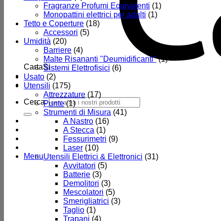
Fragranze Profumi Equivalenti
(1)
Monopattini elettrici per adulti
(1)
Tetto e Coperture
(18)
Accessori
(5)
Umidità
(20)
Barriere
(4)
Malte Risananti "Deumidificanti"
(1)
CartaSi
Sistemi Elettrofisici
(6)
Usato
(2)
Utensili
(175)
Attrezzature
(17)
Cerca:
Punte
(1)
Strumenti di Misura
(41)
A Nastro
(16)
A Stecca
(1)
Fessurimetri
(9)
Laser
(10)
Menu
Utensili Elettrici & Elettronici
(31)
Avvitatori
(5)
Batterie
(3)
Demolitori
(3)
Mescolatori
(5)
Smerigliatrici
(3)
Taglio
(1)
Trapani
(4)