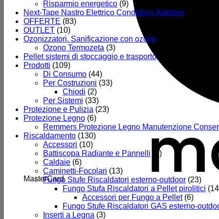
Risparmio energetico
(9)
Next-Tape Nastro Elettrico Conduttivo Adesivo
(15)
OFFERTE
(83)
OUTLET
(10)
Ozonizzatori. Sanificazione con ozono
(4)
Ozono Termozeta
(3)
Pellet sistemi di stoccaggio e trasporto
(12)
Prodotti
(109)
Di Consumo
(44)
Per Costruzioni
(33)
Chiodi
(2)
Per Sistemi
(33)
Protezione e Pulizia
(23)
Protezione Legno
(6)
Remmers Protezione Legno Manutenzione Conser
Riscaldamento
(130)
Accessori
(10)
Battiscopa Radiante e Pannelli
(4)
Caldaie
(6)
Caminetti-Focolari
(13)
MasterCard
Fungo Stufe Riscaldatori esterno-outdoor
(23)
Fungo Stufa Riscaldatori a Pellet pirolitici
(14
Accessori per Fungo a Pellet
(6)
Fungo Stufe Riscaldatori GAS esterno-outdoo
Inserti a Legna
(3)