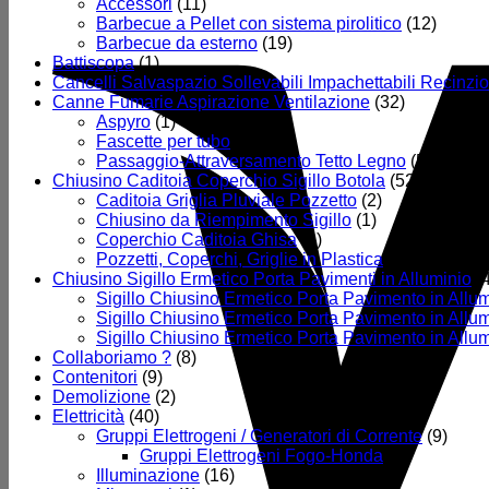
Accessori
(11)
Barbecue a Pellet con sistema pirolitico
(12)
Barbecue da esterno
(19)
Battiscopa
(1)
Cancelli Salvaspazio Sollevabili Impachettabili Recinzio
Canne Fumarie Aspirazione Ventilazione
(32)
Aspyro
(1)
Fascette per tubo
(7)
Passaggio-Attraversamento Tetto Legno
(5)
Chiusino Caditoia Coperchio Sigillo Botola
(52)
Caditoia Griglia Pluviale Pozzetto
(2)
Chiusino da Riempimento Sigillo
(1)
Coperchio Caditoia Ghisa
(1)
Pozzetti, Coperchi, Griglie in Plastica
(40)
Chiusino Sigillo Ermetico Porta Pavimenti in Alluminio
(
Sigillo Chiusino Ermetico Porta Pavimento in Allum
Sigillo Chiusino Ermetico Porta Pavimento in Allum
Sigillo Chiusino Ermetico Porta Pavimento in Allum
Collaboriamo ?
(8)
Contenitori
(9)
Demolizione
(2)
Elettricità
(40)
Gruppi Elettrogeni / Generatori di Corrente
(9)
Gruppi Elettrogeni Fogo-Honda
(6)
Illuminazione
(16)