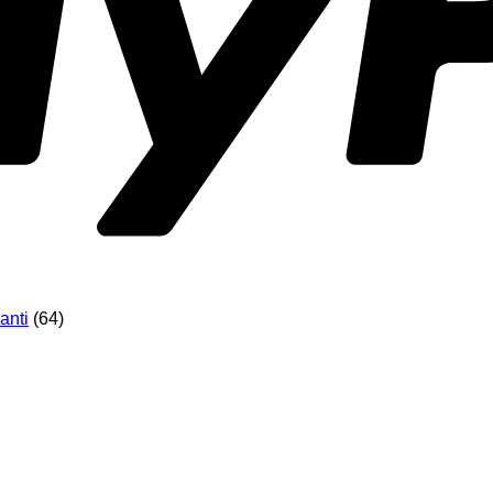
40)
anti
(64)