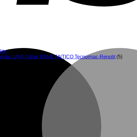
ite
(19)
Gronda LUNA colore RAME ANTICO Tecnoimac-Renolit
(5)