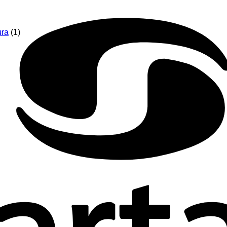
ura
(1)