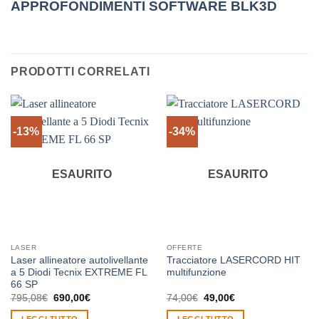
APPROFONDIMENTI SOFTWARE BLK3D
PRODOTTI CORRELATI
-13%
-34%
ESAURITO
ESAURITO
LASER
OFFERTE
Laser allineatore autolivellante
Tracciatore LASERCORD HIT
a 5 Diodi Tecnix EXTREME FL
multifunzione
66 SP
Il
Il
Il
Il
795,08
€
690,00
€
74,00
€
49,00
€
prezzo
prezzo
prezzo
prezzo
originale
attuale
originale
attuale