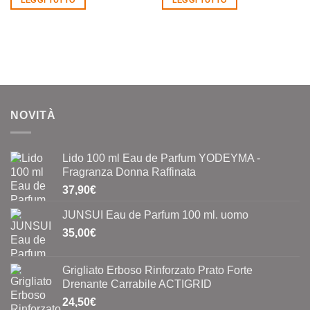
LEGGI TUTTO
LEGGI TUTTO
era:
è:
era:
è:
795,08€.
690,00€.
74,00€.
49,00€.
NOVITÀ
Lido 100 ml Eau de Parfum YODEYMA -
Fragranza Donna Raffinata
37,90
€
JUNSUI Eau de Parfum 100 ml. uomo
35,00
€
Grigliato Erboso Rinforzato Prato Forte
Drenante Carrabile ACTIGRID
24,50
€