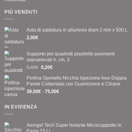
PIÙ VENDUTI
Asta di saldatura in alluminio diam 2 mm x 500 L
2,00
€
Supporto per quadrotti piastrelle pavimenti
sopraelevati h. cm. 3
Il
Il
0,40
€
0,20
€
prezzo
prezzo
Portina Sportello Nicchia Ispezione Inox Doppia
originale
attuale
Parete Coibentata con Guarnizione e Chiave
era:
è:
Fascia
39,00
€
-
75,00
€
0,40€.
0,20€.
di
prezzo:
IN EVIDENZA
da
39,00€
a
Aerogel Tech Super Isolante Microcappotto in
75,00€
Pasta 15 Lt.