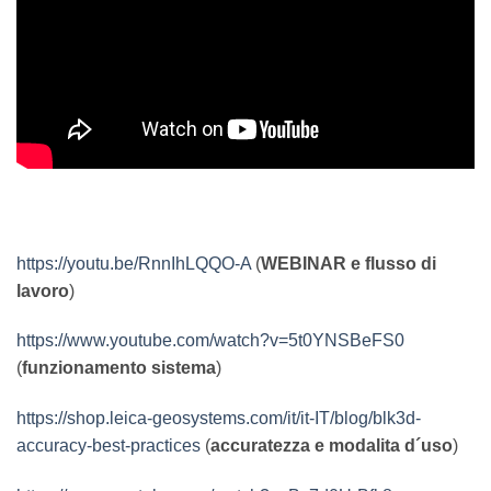
https://youtu.be/RnnIhLQQO-A
(
WEBINAR e flusso di
lavoro
)
https://www.youtube.com/watch?v=5t0YNSBeFS0
(
funzionamento sistema
)
https://shop.leica-geosystems.com/it/it-IT/blog/blk3d-
accuracy-best-practices
(
accuratezza e modalita d´uso
)