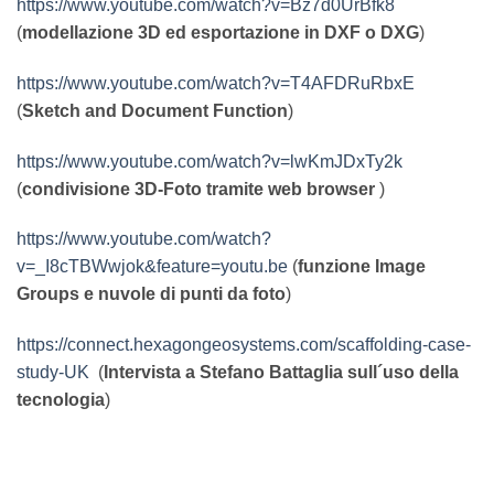
https://www.youtube.com/watch?v=Bz7d0UrBfk8
(
modellazione 3D ed esportazione in DXF o DXG
)
https://www.youtube.com/watch?v=T4AFDRuRbxE
(
Sketch and Document Function
)
https://www.youtube.com/watch?v=lwKmJDxTy2k
(
condivisione 3D-Foto tramite web browser
)
https://www.youtube.com/watch?
v=_I8cTBWwjok&feature=youtu.be
(
funzione Image
Groups e nuvole di punti da foto
)
https://connect.hexagongeosystems.com/scaffolding-case-
study-UK
(
Intervista a Stefano Battaglia sull´uso della
tecnologia
)