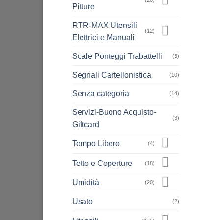
(20)
Pitture
RTR-MAX Utensili
(12)
Elettrici e Manuali
Scale Ponteggi Trabattelli
(3)
Segnali Cartellonistica
(10)
Senza categoria
(14)
Servizi-Buono Acquisto-
(3)
Giftcard
Tempo Libero
(4)
Tetto e Coperture
(18)
Umidità
(20)
Usato
(2)