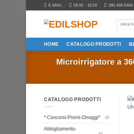
Salta
E-MAIL
08:00 - 18:00
380 469 8464
ai
contenuti
Cerca:
HOME
CATALOGO PRODOTTI
B
Microirrigatore a 36
CATALOGO PRODOTTI
* Concorsi-Premi-Omaggi*
(3)
Abbigliamento-