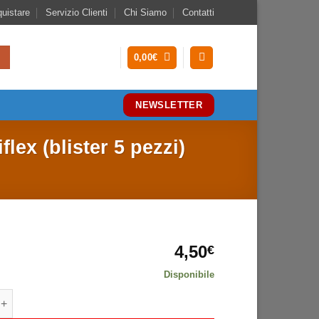
uistare
Servizio Clienti
Chi Siamo
Contatti
0,00
€
NEWSLETTER
lex (blister 5 pezzi)
4,50
€
Disponibile
atore a 360° regolabile per tubo capillare Uniflex (blister 5 pezzi) q