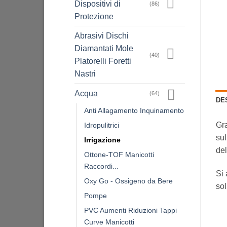
Dispositivi di
(86)
Protezione
Abrasivi Dischi
Diamantati Mole
(40)
Platorelli Foretti
Nastri
Acqua
(64)
DE
Anti Allagamento Inquinamento
Gra
Idropulitrici
sul
Irrigazione
del
Ottone-TOF Manicotti
Raccordi...
Si 
Oxy Go - Ossigeno da Bere
sol
Pompe
PVC Aumenti Riduzioni Tappi
Curve Manicotti