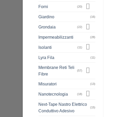
Forni
(20)
Giardino
(16)
Grondaia
(22)
Impermeabilizzanti
(28)
Isolanti
(11)
Lyra Fila
(11)
Membrane Reti Teli
(57)
Fibre
Misuratori
(13)
Nanotecnologia
(18)
Next-Tape Nastro Elettrico
(15)
Conduttivo Adesivo