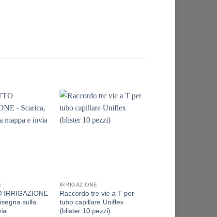
-13%
E
IRRIGAZIONE
 IRRIGAZIONE
Raccordo tre vie a T per
WATER BOX Serbat
disegna sulla
tubo capillare Uniflex
Cisterna recupero 
via
(blister 10 pezzi)
piovana tetto grond