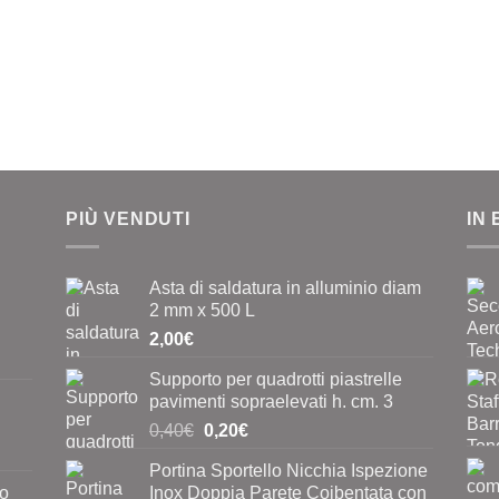
PIÙ VENDUTI
IN
Asta di saldatura in alluminio diam
2 mm x 500 L
2,00
€
Supporto per quadrotti piastrelle
pavimenti sopraelevati h. cm. 3
Il
Il
0,40
€
0,20
€
prezzo
prezzo
Portina Sportello Nicchia Ispezione
originale
attuale
to
Inox Doppia Parete Coibentata con