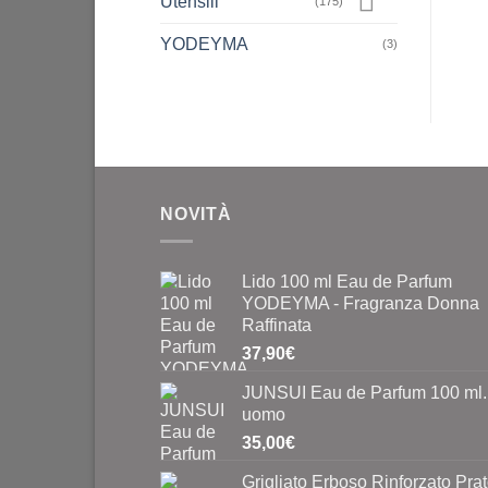
Utensili
(175)
YODEYMA
(3)
NOVITÀ
Lido 100 ml Eau de Parfum
YODEYMA - Fragranza Donna
Raffinata
37,90
€
JUNSUI Eau de Parfum 100 ml.
uomo
35,00
€
Grigliato Erboso Rinforzato Pra