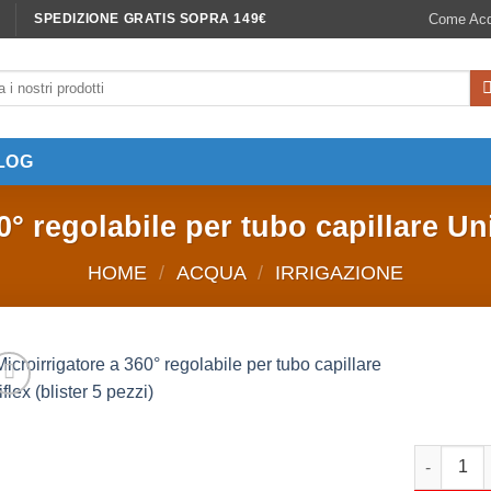
Come Acq
SPEDIZIONE GRATIS SOPRA 149€
LOG
0° regolabile per tubo capillare Unif
HOME
/
ACQUA
/
IRRIGAZIONE
Microirrig