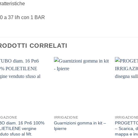
atteristiche
0 a 37 l/h con 1 BAR
RODOTTI CORRELATI
IGAZIONE
IRRIGAZIONE
IRRIGAZION
BO diam. 16 Pn6 100%
Guarnizioni gomma in kit –
PROGETTO
IETILENE vergine
Ipierre
– Scarica, 
duto sfuso al Mt.
mappa e in