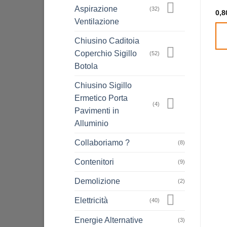
Aspirazione
(32)
0,8
Ventilazione
Chiusino Caditoia
Coperchio Sigillo
(52)
Botola
Chiusino Sigillo
Ermetico Porta
(4)
Pavimenti in
Alluminio
Collaboriamo ?
(8)
Contenitori
(9)
Demolizione
(2)
Elettricità
(40)
Energie Alternative
(3)