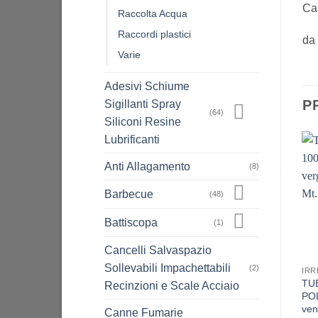
Car
Raccolta Acqua
Raccordi plastici
da 
Varie
Adesivi Schiume
P
Sigillanti Spray
(64)
Siliconi Resine
Lubrificanti
Anti Allagamento
(8)
Barbecue
(48)
Battiscopa
(1)
Cancelli Salvaspazio
Sollevabili Impachettabili
(2)
IRR
TU
Recinzioni e Scale Acciaio
POL
ven
Canne Fumarie