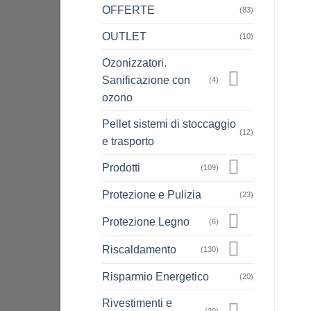
OFFERTE
(83)
OUTLET
(10)
Ozonizzatori.
Sanificazione con
(4)
ozono
Pellet sistemi di stoccaggio
(12)
e trasporto
Prodotti
(109)
Protezione e Pulizia
(23)
Protezione Legno
(6)
Riscaldamento
(130)
Risparmio Energetico
(20)
Rivestimenti e