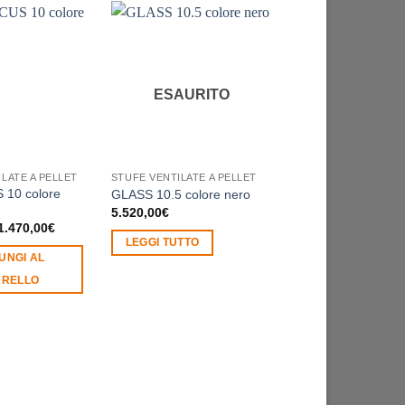
-12%
ESAURITO
LATE A PELLET
STUFE VENTILATE A PELLET
STUFE VENTILATE A 
10 colore
GLASS 10.5 colore nero
FLAT 9 CANALIZZA
Il
5.520,00
€
1.925,00
€
1.690,0
prezzo
l
Il
1.470,00
€
originale
prezzo
prezzo
LEGGI TUTTO
AGGIUNGI AL
era:
originale
attuale
UNGI AL
1.925,00
era:
è:
CARRELLO
1.770,00€.
1.470,00€.
RELLO