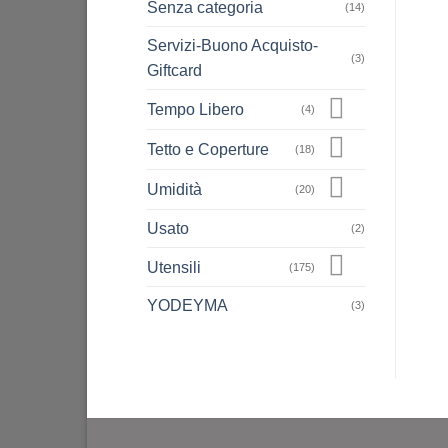
Senza categoria
(14)
Servizi-Buono Acquisto-
(3)
Giftcard
Tempo Libero
(4)
Tetto e Coperture
(18)
Umidità
(20)
Usato
(2)
Utensili
(175)
YODEYMA
(3)