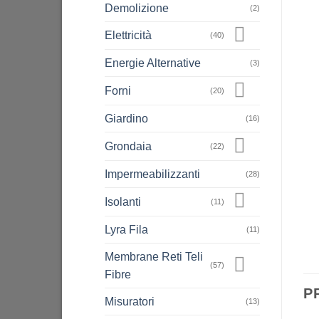
Demolizione
(2)
Elettricità
(40)
Energie Alternative
(3)
Forni
(20)
Giardino
(16)
Grondaia
(22)
Impermeabilizzanti
(28)
Isolanti
(11)
Lyra Fila
(11)
Membrane Reti Teli
(57)
Fibre
P
Misuratori
(13)