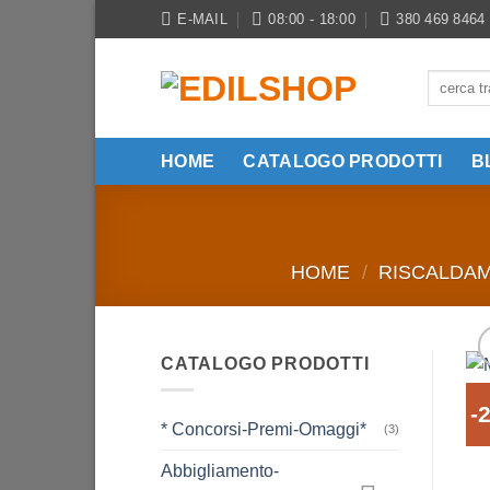
Salta
E-MAIL
08:00 - 18:00
380 469 8464
ai
contenuti
Cerca:
HOME
CATALOGO PRODOTTI
B
HOME
/
RISCALDA
CATALOGO PRODOTTI
-
* Concorsi-Premi-Omaggi*
(3)
Abbigliamento-