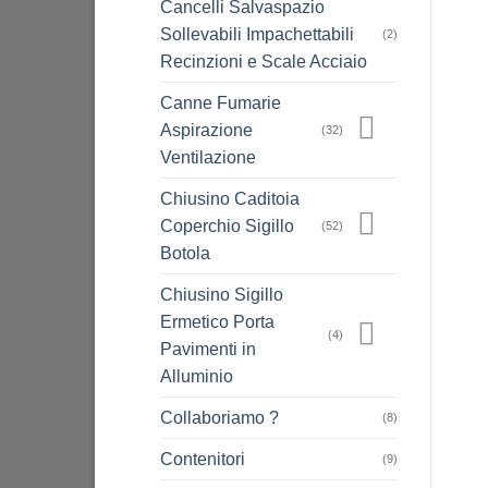
Cancelli Salvaspazio
Sollevabili Impachettabili
(2)
Recinzioni e Scale Acciaio
Canne Fumarie
Aspirazione
(32)
Ventilazione
Chiusino Caditoia
Coperchio Sigillo
(52)
Botola
Chiusino Sigillo
Ermetico Porta
(4)
Pavimenti in
Alluminio
Collaboriamo ?
(8)
Contenitori
(9)