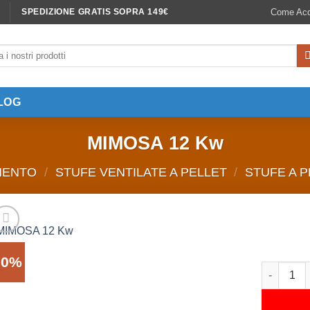
Come Acq
SPEDIZIONE GRATIS SOPRA 149€
LOG
MIMOSA 12 Kw
MENTO
/
STUFE VENTILATE A PELLET
/
STUFE A P
20%
MIMOSA 12