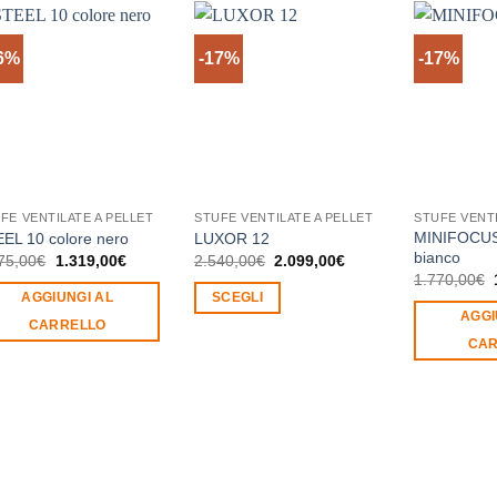
6%
-17%
-17%
FE VENTILATE A PELLET
STUFE VENTILATE A PELLET
STUFE VENTI
MINIFOCUS 
EL 10 colore nero
LUXOR 12
bianco
Il
Il
Il
Il
75,00
€
1.319,00
€
2.540,00
€
2.099,00
€
prezzo
prezzo
prezzo
prezzo
I
1.770,00
€
originale
attuale
originale
attuale
AGGIUNGI AL
SCEGLI
era:
è:
era:
è:
AGGI
1.575,00€.
1.319,00€.
2.540,00€.
2.099,00€.
Questo
CARRELLO
CAR
prodotto
ha
più
varianti.
Le
opzioni