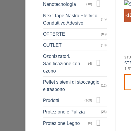
Nanotecnologia
(18)
-1
Next-Tape Nastro Elettrico
(15)
Conduttivo Adesivo
OFFERTE
(83)
OUTLET
(10)
Ozonizzatori.
STU
STE
Sanificazione con
(4)
1.5
ozono
Pellet sistemi di stoccaggio
(12)
e trasporto
Prodotti
(109)
Protezione e Pulizia
(23)
Protezione Legno
(6)