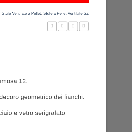
1.990,00€.
1.590,00€.
:
Stufe Ventilate a Pellet
,
Stufe a Pellet Ventilate SZ
Mimosa 12.
 decoro geometrico dei fianchi.
ciaio e vetro serigrafato.