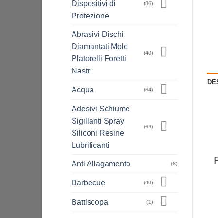
Dispositivi di
(86)
Protezione
Abrasivi Dischi
Diamantati Mole
(40)
Platorelli Foretti
Nastri
DE
Acqua
(64)
Adesivi Schiume
Sigillanti Spray
(64)
Siliconi Resine
Lubrificanti
Anti Allagamento
(8)
Barbecue
(48)
Battiscopa
(1)