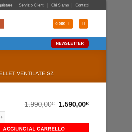
uistare
Servizio Clienti
Chi Siamo
Contatti
0,00
€
NEWSLETTER
ELLET VENTILATE SZ
Il
Il
1.990,00
1.590,00
€
€
prezzo
prezzo
 Kw quantità
originale
attuale
era:
è:
AGGIUNGI AL CARRELLO