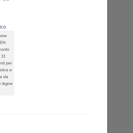
come
65%
 conto
l 31
nti per
etica e
ca da
e legna