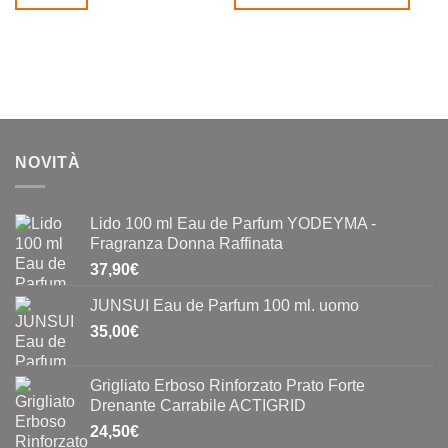
da
5,00€
Questo
a
prodotto
22,00€
ha
più
varianti.
Le
opzioni
NOVITÀ
possono
essere
scelte
Lido 100 ml Eau de Parfum YODEYMA -
nella
Fragranza Donna Raffinata
pagina
37,90
€
del
prodotto
JUNSUI Eau de Parfum 100 ml. uomo
35,00
€
Grigliato Erboso Rinforzato Prato Forte
Drenante Carrabile ACTIGRID
24,50
€