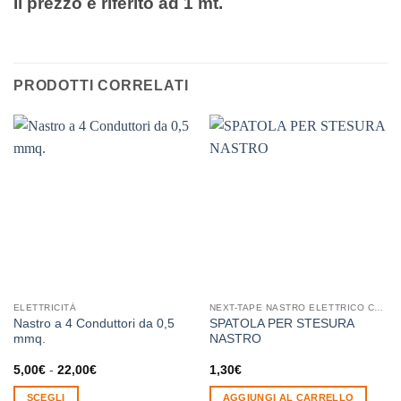
Il prezzo è riferito ad 1 mt.
PRODOTTI CORRELATI
ELETTRICITÀ
NEXT-TAPE NASTRO ELETTRICO CONDUTTIVO ADESIVO
Nastro a 4 Conduttori da 0,5
SPATOLA PER STESURA
mmq.
NASTRO
Fascia
5,00
€
-
22,00
€
1,30
€
di
prezzo:
SCEGLI
AGGIUNGI AL CARRELLO