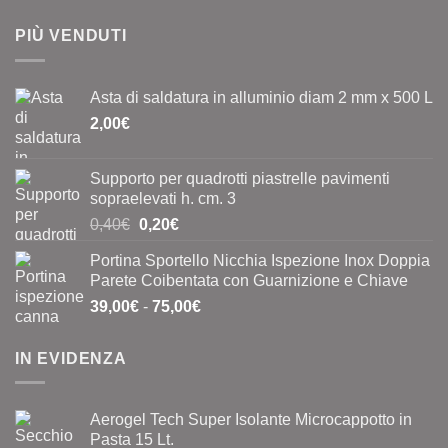
PIÙ VENDUTI
Asta di saldatura in alluminio diam 2 mm x 500 L
2,00
€
Supporto per quadrotti piastrelle pavimenti
sopraelevati h. cm. 3
Il
Il
0,40
€
0,20
€
prezzo
prezzo
Portina Sportello Nicchia Ispezione Inox Doppia
originale
attuale
Parete Coibentata con Guarnizione e Chiave
era:
è:
Fascia
39,00
€
-
75,00
€
0,40€.
0,20€.
di
prezzo:
IN EVIDENZA
da
39,00€
a
Aerogel Tech Super Isolante Microcappotto in
75,00€
Pasta 15 Lt.