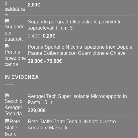
2,00
€
Supporto per quadrotti piastrelle pavimenti
sopraelevati h. cm. 3
Il
Il
0,40
€
0,20
€
prezzo
prezzo
Portina Sportello Nicchia Ispezione Inox Doppia
originale
attuale
Parete Coibentata con Guarnizione e Chiave
era:
è:
Fascia
39,00
€
-
75,00
€
0,40€.
0,20€.
di
prezzo:
IN EVIDENZA
da
39,00€
a
Aerogel Tech Super Isolante Microcappotto in
75,00€
Pasta 15 Lt.
229,00
€
Rete Staffe Barre Tondini in fibra di vetro
Armature Massetti