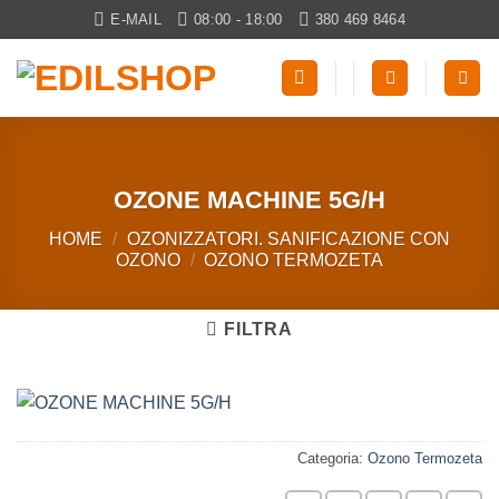
Salta
E-MAIL
08:00 - 18:00
380 469 8464
ai
contenuti
OZONE MACHINE 5G/H
HOME
/
OZONIZZATORI. SANIFICAZIONE CON
OZONO
/
OZONO TERMOZETA
FILTRA
Categoria:
Ozono Termozeta