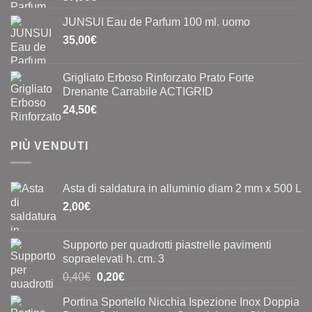
JUNSUI Eau de Parfum 100 ml. uomo
35,00
€
Grigliato Erboso Rinforzato Prato Forte
Drenante Carrabile ACTIGRID
24,50
€
PIÙ VENDUTI
Asta di saldatura in alluminio diam 2 mm x 500 L
2,00
€
Supporto per quadrotti piastrelle pavimenti
sopraelevati h. cm. 3
Il
Il
0,40
€
0,20
€
prezzo
prezzo
Portina Sportello Nicchia Ispezione Inox Doppia
originale
attuale