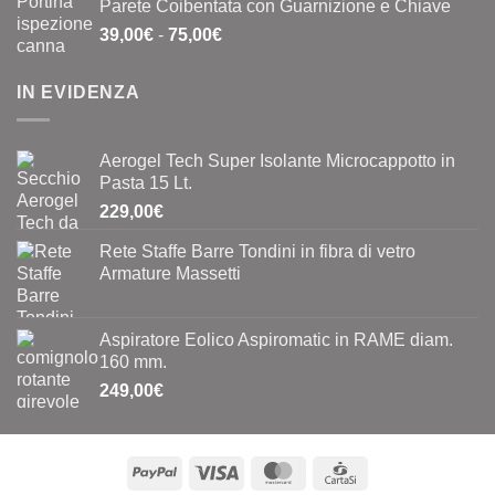
Parete Coibentata con Guarnizione e Chiave
era:
è:
Fascia
39,00
€
-
75,00
€
0,40€.
0,20€.
di
prezzo:
IN EVIDENZA
da
39,00€
a
Aerogel Tech Super Isolante Microcappotto in
75,00€
Pasta 15 Lt.
229,00
€
Rete Staffe Barre Tondini in fibra di vetro
Armature Massetti
Aspiratore Eolico Aspiromatic in RAME diam.
160 mm.
249,00
€
PayPal
Visa
MasterCard
CartaSi