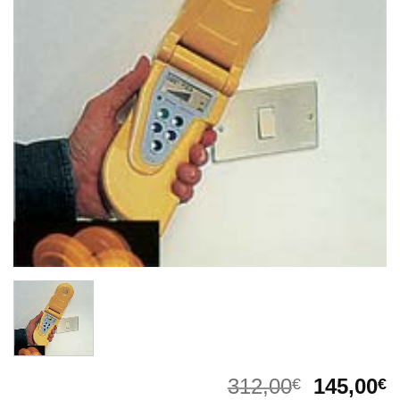
Il
Il
312,00
145,00
€
€