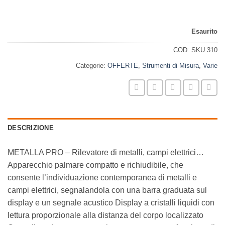
prezzo
p
Rilevatore metalli e campi elettrici
original
a
era:
è
Esaurito
312,00€.
1
COD:
SKU 310
Categorie:
OFFERTE
,
Strumenti di Misura
,
Varie
DESCRIZIONE
METALLA PRO – Rilevatore di metalli, campi elettrici…
Apparecchio palmare compatto e richiudibile, che
consente l’individuazione contemporanea di metalli e
campi elettrici, segnalandola con una barra graduata sul
display e un segnale acustico Display a cristalli liquidi con
lettura proporzionale alla distanza del corpo localizzato