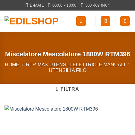
Salta
E-MAIL
08:00 - 18:00
380 469 8464
ai
contenuti
Miscelatore Mescolatore 1800W RTM396
HOME
/
RTR-MAX UTENSILI ELETTRICI E MANUALI
/
UTENSILI A FILO
FILTRA