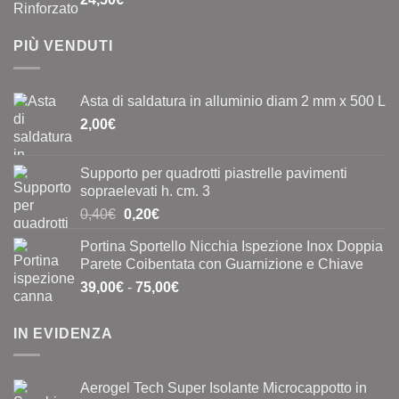
PIÙ VENDUTI
Asta di saldatura in alluminio diam 2 mm x 500 L
2,00
€
Supporto per quadrotti piastrelle pavimenti
sopraelevati h. cm. 3
Il
Il
0,40
€
0,20
€
prezzo
prezzo
Portina Sportello Nicchia Ispezione Inox Doppia
originale
attuale
Parete Coibentata con Guarnizione e Chiave
era:
è:
Fascia
39,00
€
-
75,00
€
0,40€.
0,20€.
di
prezzo:
IN EVIDENZA
da
39,00€
a
Aerogel Tech Super Isolante Microcappotto in
75,00€