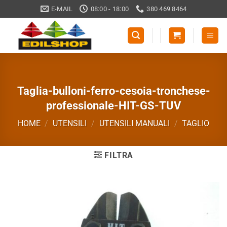
Salta
E-MAIL
08:00 - 18:00
380 469 8464
ai
contenuti
Taglia-bulloni-ferro-cesoia-tronchese-
professionale-HIT-GS-TUV
HOME
/
UTENSILI
/
UTENSILI MANUALI
/
TAGLIO
FILTRA