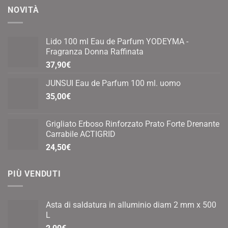
opzioni
NOVITÀ
possono
essere
scelte
Lido 100 ml Eau de Parfum YODEYMA -
nella
Fragranza Donna Raffinata
pagina
37,90
€
del
prodotto
JUNSUI Eau de Parfum 100 ml. uomo
35,00
€
Grigliato Erboso Rinforzato Prato Forte Drenante
Carrabile ACTIGRID
24,50
€
PIÙ VENDUTI
Asta di saldatura in alluminio diam 2 mm x 500
L