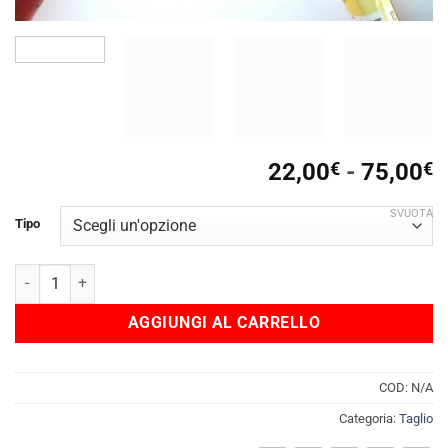
F
22,00
€
-
75,00
€
d
p
SVUOTA
Tipo
d
2
Taglia-bulloni-ferro-cesoia-tronchese-professionale-HIT-GS-TUV q
a
7
AGGIUNGI AL CARRELLO
COD:
N/A
Categoria:
Taglio