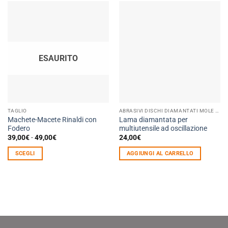
ESAURITO
TAGLIO
ABRASIVI DISCHI DIAMANTATI MOLE PLATORELLI FORETTI NASTRI
Machete-Macete Rinaldi con
Lama diamantata per
Fodero
multiutensile ad oscillazione
Fascia
39,00
€
-
49,00
€
24,00
€
di
prezzo:
SCEGLI
AGGIUNGI AL CARRELLO
da
39,00€
Questo
a
prodotto
49,00€
ha
più
varianti.
Le