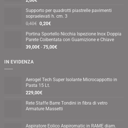
2,00
€
Supporto per quadrotti piastrelle pavimenti
sopraelevati h. cm. 3
Il
Il
0,40
€
0,20
€
prezzo
prezzo
Portina Sportello Nicchia Ispezione Inox Doppia
originale
attuale
Parete Coibentata con Guarnizione e Chiave
era:
è:
Fascia
39,00
€
-
75,00
€
0,40€.
0,20€.
di
prezzo:
IN EVIDENZA
da
39,00€
a
Aerogel Tech Super Isolante Microcappotto in
75,00€
Pasta 15 Lt.
229,00
€
Rete Staffe Barre Tondini in fibra di vetro
Armature Massetti
Aspiratore Eolico Aspiromatic in RAME diam.