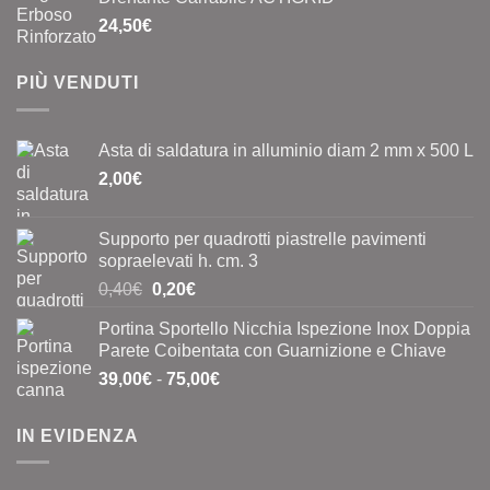
24,50
€
PIÙ VENDUTI
Asta di saldatura in alluminio diam 2 mm x 500 L
2,00
€
Supporto per quadrotti piastrelle pavimenti
sopraelevati h. cm. 3
Il
Il
0,40
€
0,20
€
prezzo
prezzo
Portina Sportello Nicchia Ispezione Inox Doppia
originale
attuale
Parete Coibentata con Guarnizione e Chiave
era:
è:
Fascia
39,00
€
-
75,00
€
0,40€.
0,20€.
di
prezzo:
IN EVIDENZA
da
39,00€