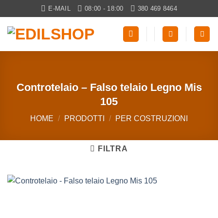
Salta
E-MAIL
08:00 - 18:00
380 469 8464
ai
contenuti
Controtelaio – Falso telaio Legno Mis
105
HOME
/
PRODOTTI
/
PER COSTRUZIONI
FILTRA