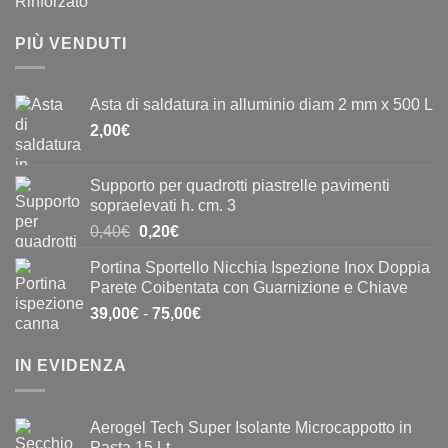
PIÙ VENDUTI
Asta di saldatura in alluminio diam 2 mm x 500 L
2,00
€
Supporto per quadrotti piastrelle pavimenti
sopraelevati h. cm. 3
Il
Il
0,40
€
0,20
€
prezzo
prezzo
Portina Sportello Nicchia Ispezione Inox Doppia
originale
attuale
Parete Coibentata con Guarnizione e Chiave
era:
è:
Fascia
39,00
€
-
75,00
€
0,40€.
0,20€.
di
prezzo:
IN EVIDENZA
da
39,00€
a
Aerogel Tech Super Isolante Microcappotto in
75,00€
Pasta 15 Lt.