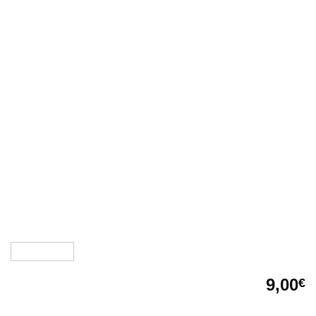
9,00
€
Falsotelai in legno abete giuntati. Telai universali per porte