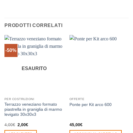
PRODOTTI CORRELATI
-50%
ESAURITO
PER COSTRUZIONI
OFFERTE
Terrazzo veneziano formato
Ponte per Kit arco 600
piastrella in graniglia di marmo
levigato 30x30x3
Il
Il
4,00
€
2,00
€
45,00
€
prezzo
prezzo
originale
attuale