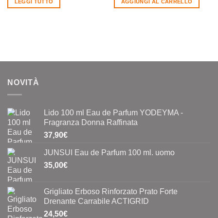
LEGGI TUTTO
AGGIUNGI AL CARRELLO
era:
è:
4,00€.
2,00€.
NOVITÀ
Lido 100 ml Eau de Parfum YODEYMA -
Fragranza Donna Raffinata
37,90
€
JUNSUI Eau de Parfum 100 ml. uomo
35,00
€
Grigliato Erboso Rinforzato Prato Forte
Drenante Carrabile ACTIGRID
24,50
€