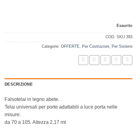
adattabili a luce
porta nelle misure: da 70 a 105. Altezza 2,17 mt
Esaurito
COD:
SKU 393
Categorie:
OFFERTE
,
Per Costruzioni
,
Per Sistemi
DESCRIZIONE
Falsotelai in legno abete.
Telai universali per porte adattabili a luce porta nelle
misure:
da 70 a 105. Altezza 2,17 mt