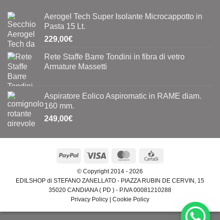
39,00€
a
Aerogel Tech Super Isolante Microcappotto in
75,00€
Pasta 15 Lt.
229,00
€
Rete Staffe Barre Tondini in fibra di vetro
Armature Massetti
Aspiratore Eolico Aspiromatic in RAME diam.
160 mm.
249,00
€
PayPal
Visa
MasterCard
CartaSi
© Copyright 2014 - 2026
EDILSHOP di STEFANO ZANELLATO - PIAZZA RUBIN DE CERVIN, 15
35020 CANDIANA ( PD ) - P.IVA 00081210288
Privacy Policy
|
Cookie Policy