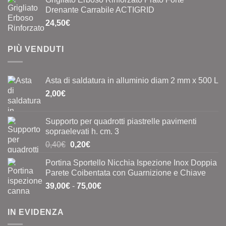
Drenante Carrabile ACTIGRID
24,50
€
PIÙ VENDUTI
Asta di saldatura in alluminio diam 2 mm x 500 L
2,00
€
Supporto per quadrotti piastrelle pavimenti
sopraelevati h. cm. 3
Il
Il
0,40
€
0,20
€
prezzo
prezzo
Portina Sportello Nicchia Ispezione Inox Doppia
originale
attuale
Parete Coibentata con Guarnizione e Chiave
era:
è:
Fascia
39,00
€
-
75,00
€
0,40€.
0,20€.
di
prezzo:
IN EVIDENZA
da