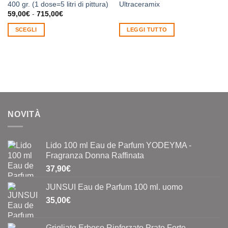
400 gr. (1 dose=5 litri di pittura)
Ultraceramix
Fascia
59,00
€
-
715,00
€
di
prezzo:
SCEGLI
LEGGI TUTTO
da
59,00€
Questo
a
prodotto
715,00€
ha
più
varianti.
Le
opzioni
NOVITÀ
possono
essere
scelte
Lido 100 ml Eau de Parfum YODEYMA -
nella
Fragranza Donna Raffinata
pagina
37,90
€
del
prodotto
JUNSUI Eau de Parfum 100 ml. uomo
35,00
€
Grigliato Erboso Rinforzato Prato Forte