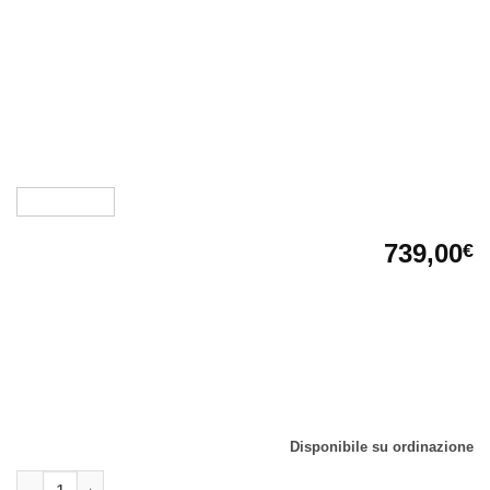
739,00
€
Barriera Chimica, Nanotecnologia. TRATTAMENTO
IDROFOBIZZANTE PER BARRIERA CHIMICA
NANOGEL SILANICO AUTOMIGRANTE PER
MURATURE SOGGETTE
A RISALITA CAPILLARE DI UMIDITÀ
Disponibile su ordinazione
Barriera Chimica KEMIBARRIER NANOGEL TRATTAMENTO IDROFOBI