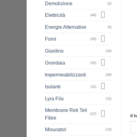
Demolizione
(2)
Elettricità
(40)
Energie Alternative
(3)
Forni
(20)
Giardino
(16)
Grondaia
(22)
Impermeabilizzanti
(28)
Isolanti
(11)
Lyra Fila
(11)
Membrane Reti Teli
(57)
il 
Fibre
Misuratori
(13)