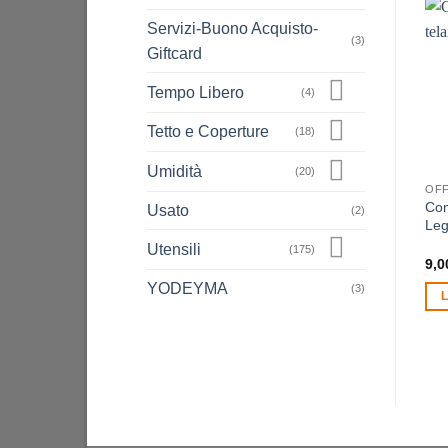
Servizi-Buono Acquisto-
(3)
Giftcard
Tempo Libero
(4)
Tetto e Coperture
(18)
Umidità
(20)
OF
Con
Usato
(2)
Leg
Utensili
(175)
9,0
YODEYMA
(3)