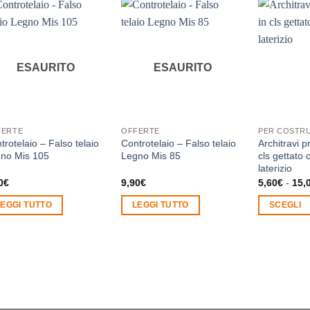
ESAURITO
ESAURITO
FERTE
OFFERTE
PER COSTRU
trotelaio – Falso telaio
Controtelaio – Falso telaio
Architravi 
no Mis 105
Legno Mis 85
cls gettato 
laterizio
0
€
9,90
€
5,60
€
-
15,
LEGGI TUTTO
LEGGI TUTTO
SCEGLI
Questo
prodotto
ha
più
varianti.