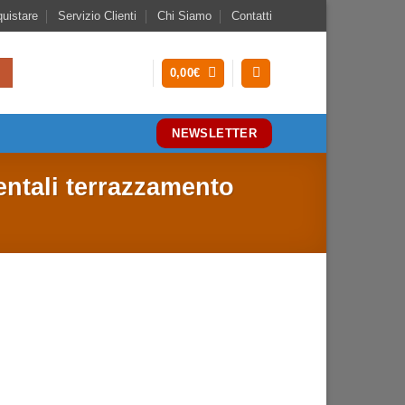
uistare
Servizio Clienti
Chi Siamo
Contatti
0,00
€
NEWSLETTER
entali terrazzamento
da te faccia a vista con posa ad incollaggio
re a secco possiamo delimitare il giardino
do una bordura oppure delle colonne per il
cancello