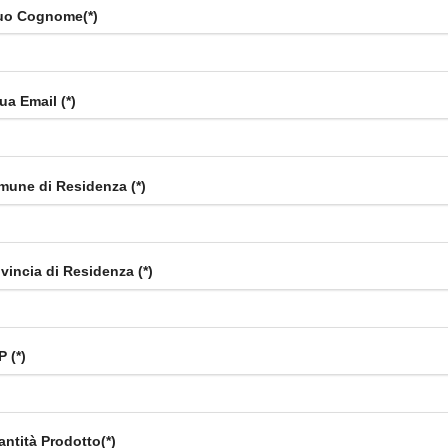
tuo Cognome(*)
tua Email (*)
une di Residenza (*)
vincia di Residenza (*)
 (*)
ntità Prodotto(*)