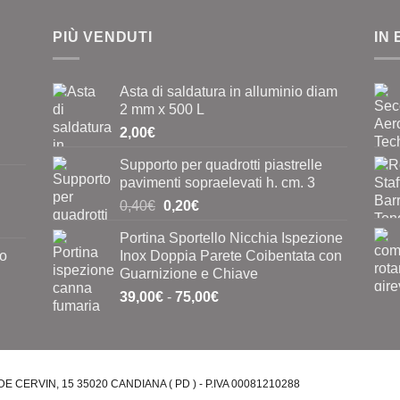
Le
opzioni
PIÙ VENDUTI
IN
possono
essere
Asta di saldatura in alluminio diam
scelte
2 mm x 500 L
nella
2,00
€
pagina
del
Supporto per quadrotti piastrelle
prodotto
pavimenti sopraelevati h. cm. 3
Il
Il
0,40
€
0,20
€
prezzo
prezzo
Portina Sportello Nicchia Ispezione
originale
attuale
to
Inox Doppia Parete Coibentata con
era:
è:
Guarnizione e Chiave
0,40€.
0,20€.
Fascia
39,00
€
-
75,00
€
di
prezzo:
da
39,00€
 CERVIN, 15 35020 CANDIANA ( PD ) - P.IVA 00081210288
a