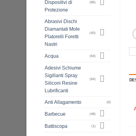
Dispositivi di
(86)
Protezione
Abrasivi Dischi
Diamantati Mole
(40)
Platorelli Foretti
Nastri
Acqua
(64)
Adesivi Schiume
Sigillanti Spray
(64)
DE
Siliconi Resine
Lubrificanti
Anti Allagamento
(8)
Barbecue
(48)
Battiscopa
(1)