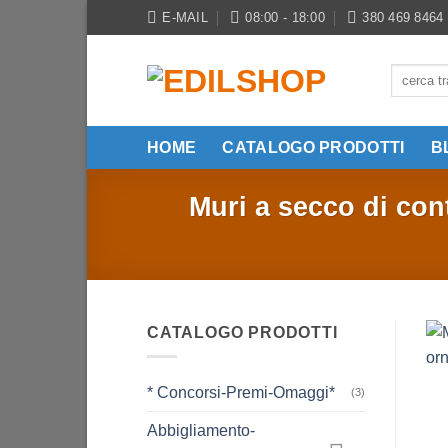
Salta
E-MAIL
08:00 - 18:00
380 469 8464
ai
contenuti
Cerca:
HOME
CATALOGO PRODOTTI
B
Muri a secco di con
CATALOGO PRODOTTI
* Concorsi-Premi-Omaggi*
(3)
Abbigliamento-