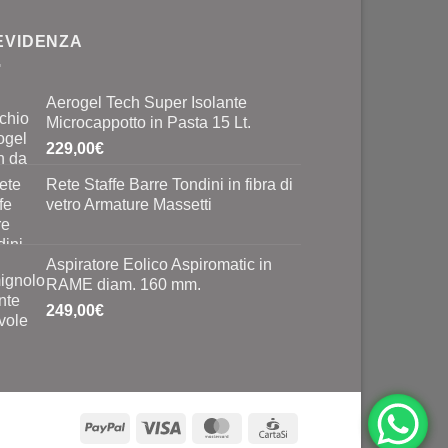
 EVIDENZA
Aerogel Tech Super Isolante
Microcappotto in Pasta 15 Lt.
229,00
€
Rete Staffe Barre Tondini in fibra di
vetro Armature Massetti
Aspiratore Eolico Aspiromatic in
RAME diam. 160 mm.
249,00
€
PayPal
Visa
MasterCard
CartaSi