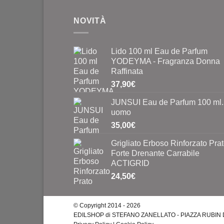
NOVITÀ
Lido 100 ml Eau de Parfum
YODEYMA - Fragranza Donna
Raffinata
37,90
€
JUNSUI Eau de Parfum 100 ml.
uomo
35,00
€
Grigliato Erboso Rinforzato Pra
Forte Drenante Carrabile
ACTIGRID
24,50
€
© Copyright 2014 - 2026
EDILSHOP di STEFANO ZANELLATO - PIAZZA RUBIN DE