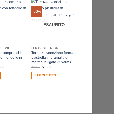
-50%
-25%
ESAURITO
ZIONI
PER COSTRUZIONI
OFFERTE
precompressi in
Terrazzo veneziano formato
Distanziatori ARMO
con fondello in
piastrella in graniglia di
cm. N° 100
marmo levigato 30x30x3
Fascia
Il
Il
Il
Il
00
€
4,00
€
2,00
€
19,90
€
15,00
€
di
prezzo
prezzo
prezzo
prez
prezzo:
originale
attuale
originale
attua
LEGGI TUTTO
AGGIUNGI AL
da
era:
è:
era:
è:
5,60€
4,00€.
2,00€.
19,90€.
15,0
CARRELLO
a
15,00€