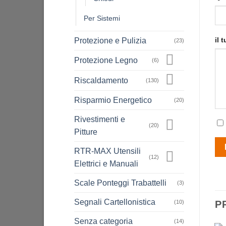
Per Sistemi
il 
Protezione e Pulizia
(23)
Protezione Legno
(6)
Riscaldamento
(130)
Risparmio Energetico
(20)
Rivestimenti e
(20)
Pitture
RTR-MAX Utensili
(12)
Elettrici e Manuali
Scale Ponteggi Trabattelli
(3)
Segnali Cartellonistica
(10)
P
Senza categoria
(14)