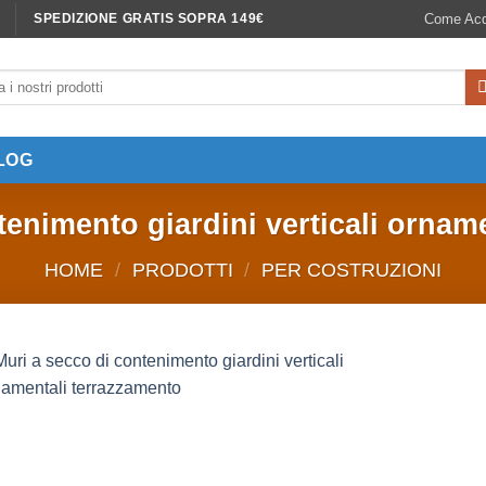
Come Acq
SPEDIZIONE GRATIS SOPRA 149€
LOG
tenimento giardini verticali ornam
HOME
/
PRODOTTI
/
PER COSTRUZIONI
muro fai 
oppu
realizzan