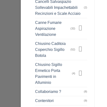
Cancelli Salvaspazio
Sollevabili Impachettabili
(2)
Recinzioni e Scale Acciaio
Canne Fumarie
Aspirazione
(32)
Ventilazione
Chiusino Caditoia
Coperchio Sigillo
(52)
Botola
Chiusino Sigillo
Ermetico Porta
(4)
Pavimenti in
Alluminio
Collaboriamo ?
(8)
Contenitori
(9)