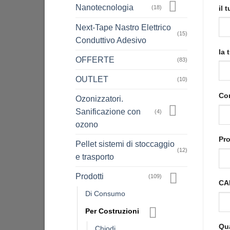
Nanotecnologia
il 
(18)
Next-Tape Nastro Elettrico
(15)
Conduttivo Adesivo
la 
OFFERTE
(83)
OUTLET
(10)
Com
Ozonizzatori.
Sanificazione con
(4)
ozono
Pro
Pellet sistemi di stoccaggio
(12)
e trasporto
Prodotti
(109)
CAP
Di Consumo
Per Costruzioni
Qua
Chiodi