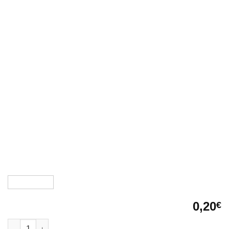
0,20
€
Supporto per pavimenti sopra elevati plads quantità