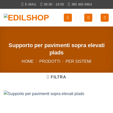
Salta
E-MAIL
08:00 - 18:00
380 469 8464
ai
contenuti
Supporto per pavimenti sopra elevati
plads
HOME
/
PRODOTTI
/
PER SISTEMI
FILTRA