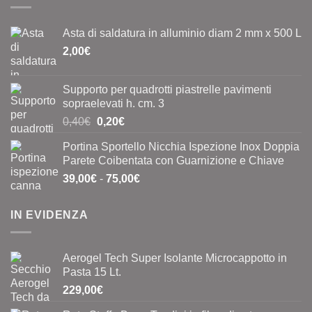
Asta di saldatura in alluminio diam 2 mm x 500 L
2,00
€
Supporto per quadrotti piastrelle pavimenti
sopraelevati h. cm. 3
Il
Il
0,40
€
0,20
€
prezzo
prezzo
Portina Sportello Nicchia Ispezione Inox Doppia
originale
attuale
Parete Coibentata con Guarnizione e Chiave
era:
è:
Fascia
39,00
€
-
75,00
€
0,40€.
0,20€.
di
prezzo:
IN EVIDENZA
da
39,00€
a
Aerogel Tech Super Isolante Microcappotto in
75,00€
Pasta 15 Lt.
229,00
€